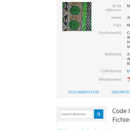
M
ID de
référence
2
Année
M
Pays
C
Producteur(s)
(
I
t
A
Bailleur(s)
A
B
E
Collection(s)
Métadonnées
DOCUMENTATION
DESCRIPTI
Code 
Fichie