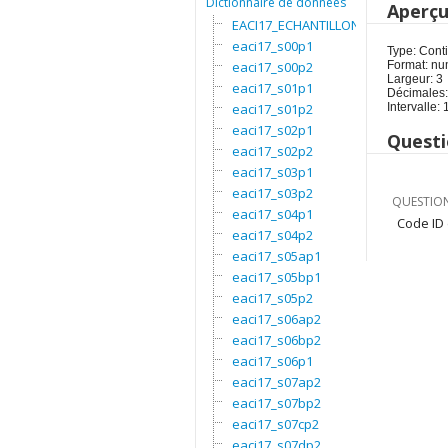
Dictionnaire de données
Aperç
EACI17_ECHANTILLON
eaci17_s00p1
Type: Cont
eaci17_s00p2
Format: nu
Largeur: 3
eaci17_s01p1
Décimales:
eaci17_s01p2
Intervalle:
eaci17_s02p1
Questi
eaci17_s02p2
eaci17_s03p1
eaci17_s03p2
QUESTION
eaci17_s04p1
Code ID
eaci17_s04p2
eaci17_s05ap1
eaci17_s05bp1
eaci17_s05p2
eaci17_s06ap2
eaci17_s06bp2
eaci17_s06p1
eaci17_s07ap2
eaci17_s07bp2
eaci17_s07cp2
eaci17_s07dp2