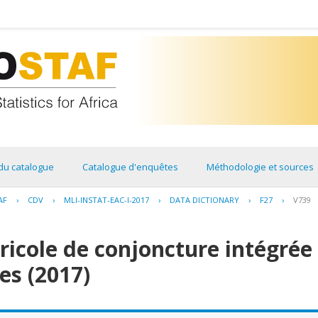
du catalogue
Catalogue d'enquêtes
Méthodologie et sources
AF
›
CDV
›
MLI-INSTAT-EAC-I-2017
›
DATA DICTIONARY
›
F27
›
V739
ricole de conjoncture intégrée
es (2017)