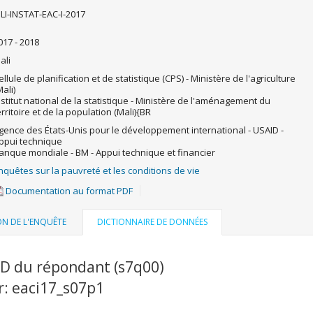
LI-INSTAT-EAC-I-2017
017 - 2018
ali
ellule de planification et de statistique (CPS) - Ministère de l'agriculture
Mali)
nstitut national de la statistique - Ministère de l'aménagement du
erritoire et de la population (Mali){BR
gence des États-Unis pour le développement international - USAID -
ppui technique
anque mondiale - BM - Appui technique et financier
nquêtes sur la pauvreté et les conditions de vie
Documentation au format PDF
ON DE L'ENQUÊTE
DICTIONNAIRE DE DONNÉES
ID du répondant (s7q00)
r: eaci17_s07p1