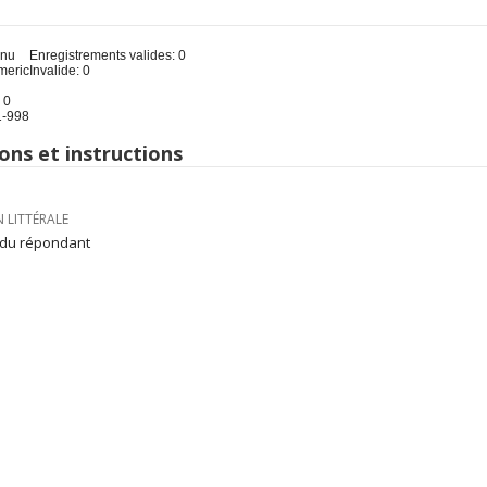
u
inu
Enregistrements valides: 0
meric
Invalide: 0
 0
 1-998
ons et instructions
 LITTÉRALE
 du répondant