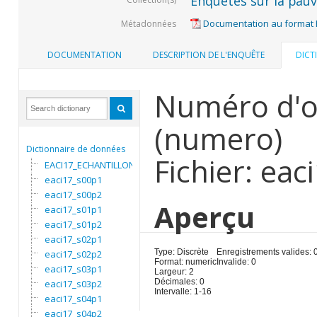
Enquêtes sur la pauvr
Documentation au format
Métadonnées
DOCUMENTATION
DESCRIPTION DE L'ENQUÊTE
DICT
Numéro d'or
(numero)
Dictionnaire de données
Fichier: ea
EACI17_ECHANTILLON
eaci17_s00p1
eaci17_s00p2
Aperçu
eaci17_s01p1
eaci17_s01p2
eaci17_s02p1
Type: Discrète
Enregistrements valides: 
eaci17_s02p2
Format: numeric
Invalide: 0
eaci17_s03p1
Largeur: 2
Décimales: 0
eaci17_s03p2
Intervalle: 1-16
eaci17_s04p1
eaci17_s04p2