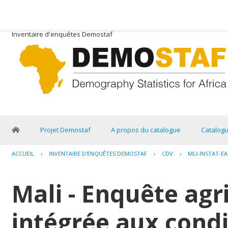
Inventaire d'enquêtes Demostaf
Projet Demostaf
A propos du catalogue
Catalog
ACCUEIL
›
INVENTAIRE D'ENQUÊTES DEMOSTAF
›
CDV
›
MLI-INSTAT-EA
Mali - Enquête agr
intégrée aux condi