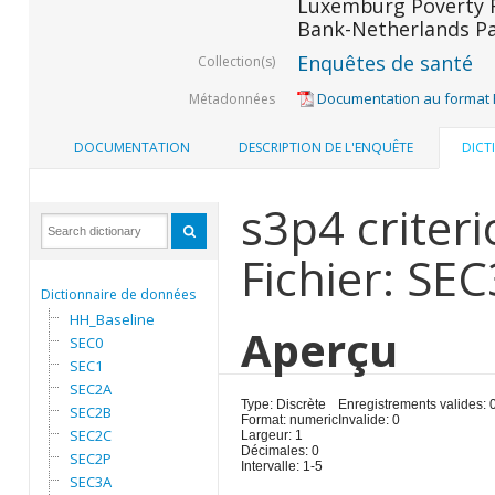
Luxemburg Poverty R
Bank-Netherlands Pa
Enquêtes de santé
Collection(s)
Documentation au format
Métadonnées
DOCUMENTATION
DESCRIPTION DE L'ENQUÊTE
DICT
s3p4 criteri
Fichier: SE
Dictionnaire de données
HH_Baseline
Aperçu
SEC0
SEC1
SEC2A
Type: Discrète
Enregistrements valides: 
SEC2B
Format: numeric
Invalide: 0
SEC2C
Largeur: 1
Décimales: 0
SEC2P
Intervalle: 1-5
SEC3A