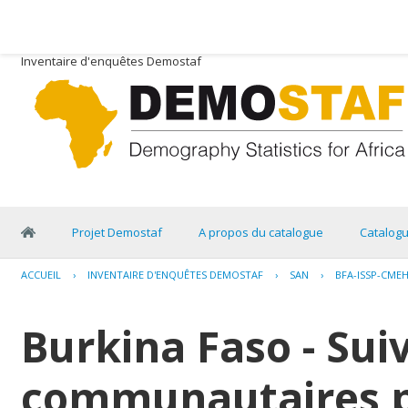
Inventaire d'enquêtes Demostaf
Projet Demostaf
A propos du catalogue
Catalog
ACCUEIL
›
INVENTAIRE D'ENQUÊTES DEMOSTAF
›
SAN
›
BFA-ISSP-CMEH
Burkina Faso - Suiv
communautaires p