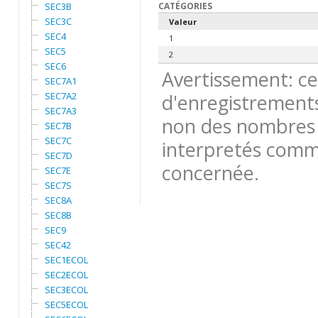
SEC3B
CATÉGORIES
SEC3C
Valeur
SEC4
1
SEC5
2
SEC6
Avertissement: ce
SEC7A1
SEC7A2
d'enregistrements
SEC7A3
non des nombres 
SEC7B
SEC7C
interpretés comme
SEC7D
concernée.
SEC7E
SEC7S
SEC8A
SEC8B
SEC9
SEC42
SEC1ECOL
SEC2ECOL
SEC3ECOL
SEC5ECOL