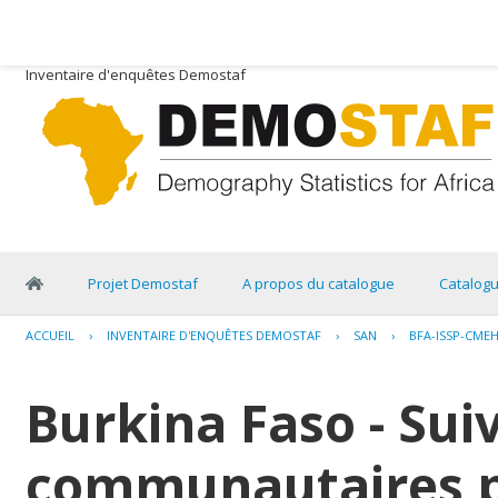
Inventaire d'enquêtes Demostaf
Projet Demostaf
A propos du catalogue
Catalog
ACCUEIL
›
INVENTAIRE D'ENQUÊTES DEMOSTAF
›
SAN
›
BFA-ISSP-CMEH
Burkina Faso - Suiv
communautaires p