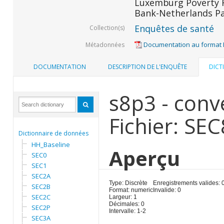
Luxemburg Poverty R
Bank-Netherlands Pa
Enquêtes de santé
Collection(s)
Documentation au format
Métadonnées
DOCUMENTATION
DESCRIPTION DE L'ENQUÊTE
DICT
s8p3 - conv
Fichier: SE
Dictionnaire de données
HH_Baseline
Aperçu
SEC0
SEC1
SEC2A
Type: Discrète
Enregistrements valides: 
SEC2B
Format: numeric
Invalide: 0
SEC2C
Largeur: 1
Décimales: 0
SEC2P
Intervalle: 1-2
SEC3A