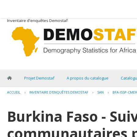
Inventaire d'enquêtes Demostaf
Projet Demostaf
A propos du catalogue
Catalog
ACCUEIL
›
INVENTAIRE D'ENQUÊTES DEMOSTAF
›
SAN
›
BFA-ISSP-CMEH
Burkina Faso - Suiv
communautaires p