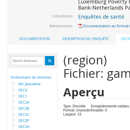
Luxemburg Poverty R
Bank-Netherlands Pa
Enquêtes de santé
Collection(s)
Documentation au format
Métadonnées
DOCUMENTATION
DESCRIPTION DE L'ENQUÊTE
DICT
(region)
Fichier: ga
Dictionnaire de données
HH_Baseline
Aperçu
SEC0
SEC1
SEC2A
Type: Discrète
Enregistrements valides:
SEC2B
Format: character
Invalide: 0
SEC2C
Largeur: 15
SEC2P
SEC3A