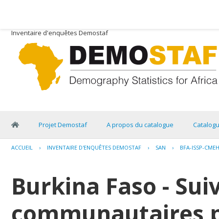
Inventaire d'enquêtes Demostaf
Projet Demostaf
A propos du catalogue
Catalog
ACCUEIL
›
INVENTAIRE D'ENQUÊTES DEMOSTAF
›
SAN
›
BFA-ISSP-CMEH
Burkina Faso - Suiv
communautaires p