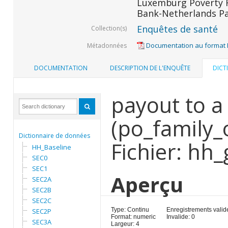
Luxemburg Poverty R
Bank-Netherlands Pa
Enquêtes de santé
Collection(s)
Documentation au format
Métadonnées
DOCUMENTATION
DESCRIPTION DE L'ENQUÊTE
DICT
payout to a 
(po_family_
Dictionnaire de données
Fichier: hh
HH_Baseline
SEC0
SEC1
Aperçu
SEC2A
SEC2B
SEC2C
Type: Continu
Enregistrements valid
SEC2P
Format: numeric
Invalide: 0
SEC3A
Largeur: 4