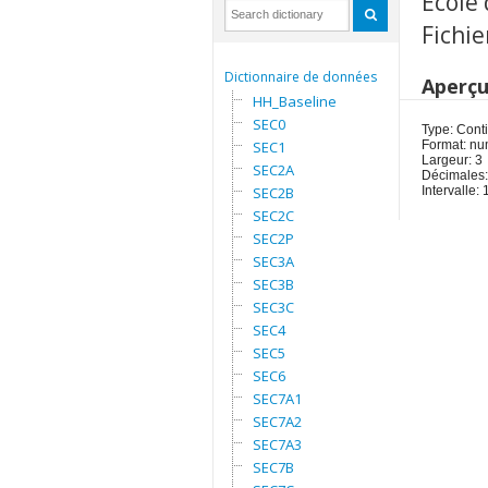
Ecole 
Fichi
Dictionnaire de données
Aperç
HH_Baseline
SEC0
Type: Cont
SEC1
Format: nu
Largeur: 3
SEC2A
Décimales:
SEC2B
Intervalle:
SEC2C
SEC2P
SEC3A
SEC3B
SEC3C
SEC4
SEC5
SEC6
SEC7A1
SEC7A2
SEC7A3
SEC7B