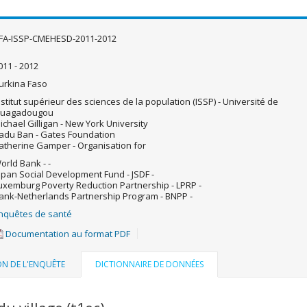
FA-ISSP-CMEHESD-2011-2012
011 - 2012
urkina Faso
nstitut supérieur des sciences de la population (ISSP) - Université de
uagadougou
ichael Gilligan - New York University
adu Ban - Gates Foundation
atherine Gamper - Organisation for
orld Bank - -
apan Social Development Fund - JSDF -
uxemburg Poverty Reduction Partnership - LPRP -
ank-Netherlands Partnership Program - BNPP -
nquêtes de santé
Documentation au format PDF
ON DE L'ENQUÊTE
DICTIONNAIRE DE DONNÉES