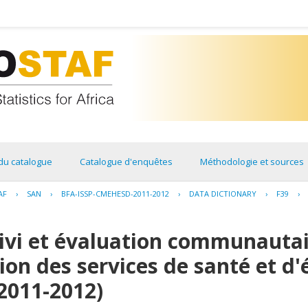
du catalogue
Catalogue d'enquêtes
Méthodologie et sources
AF
›
SAN
›
BFA-ISSP-CMEHESD-2011-2012
›
DATA DICTIONARY
›
F39
›
uivi et évaluation communauta
ion des services de santé et d'
(2011-2012)