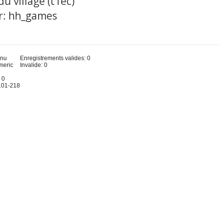
du village (t1ec)
er: hh_games
u
inu
Enregistrements valides: 0
meric
Invalide: 0
 0
 101-218