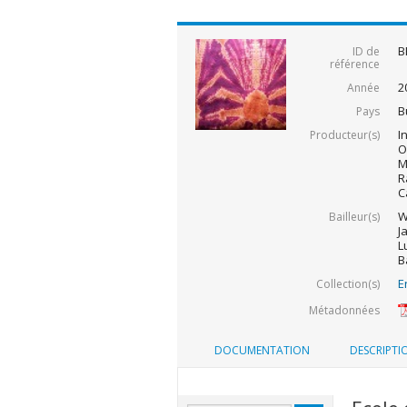
B
ID de
référence
2
Année
B
Pays
I
Producteur(s)
O
M
R
C
W
Bailleur(s)
J
L
B
E
Collection(s)
Métadonnées
DOCUMENTATION
DESCRIPTI