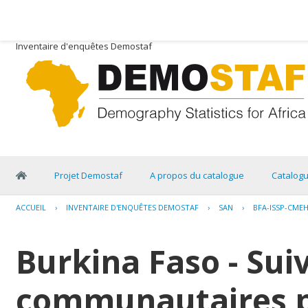
Inventaire d'enquêtes Demostaf
Projet Demostaf
A propos du catalogue
Catalog
ACCUEIL
›
INVENTAIRE D'ENQUÊTES DEMOSTAF
›
SAN
›
BFA-ISSP-CMEH
Burkina Faso - Suiv
communautaires p