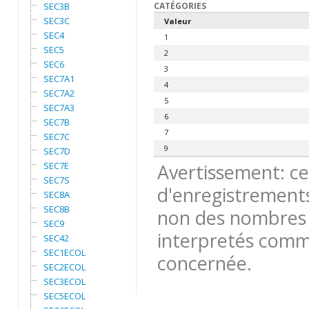
SEC3B
CATÉGORIES
SEC3C
Valeur
SEC4
1
SEC5
2
SEC6
3
SEC7A1
4
SEC7A2
5
SEC7A3
6
SEC7B
7
SEC7C
9
SEC7D
SEC7E
Avertissement: ce
SEC7S
d'enregistrements
SEC8A
SEC8B
non des nombres 
SEC9
interpretés comme
SEC42
SEC1ECOL
concernée.
SEC2ECOL
SEC3ECOL
SEC5ECOL