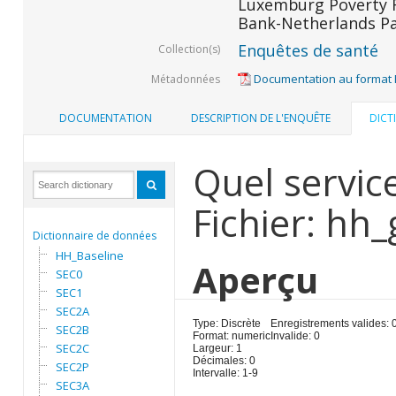
Luxemburg Poverty R
Bank-Netherlands Pa
Enquêtes de santé
Collection(s)
Documentation au format
Métadonnées
DOCUMENTATION
DESCRIPTION DE L'ENQUÊTE
DICT
Quel servic
Fichier: hh
Dictionnaire de données
HH_Baseline
Aperçu
SEC0
SEC1
SEC2A
Type: Discrète
Enregistrements valides: 
SEC2B
Format: numeric
Invalide: 0
SEC2C
Largeur: 1
Décimales: 0
SEC2P
Intervalle: 1-9
SEC3A