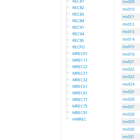
REC81
mv009
REC82
mv010
REC83
mv011
REC84
mv012
REC91
mv013
REC94
mv014
REC95
RECFG
mv015
MREC01
mv016
MREC11
mv021
MREC22
mv022
MREC31
mv023
MREC32
mv024
MREC51
mv025
MREC61
MREC71
mv026
MREC75
mv027
MREC91
mv028
HWREC
mv029
mv030
mv031