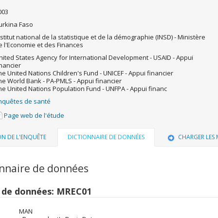
003
urkina Faso
nstitut national de la statistique et de la démographie (INSD) - Ministère
e l'Economie et des Finances
nited States Agency for International Development - USAID - Appui
inancier
he United Nations Children's Fund - UNICEF - Appui financier
he World Bank - PA-PMLS - Appui financier
he United Nations Population Fund - UNFPA - Appui financ
nquêtes de santé
Page web de l'étude
ON DE L'ENQUÊTE
DICTIONNAIRE DE DONNÉES
CHARGER LES
onnaire de données
r de données: MREC01
MAN