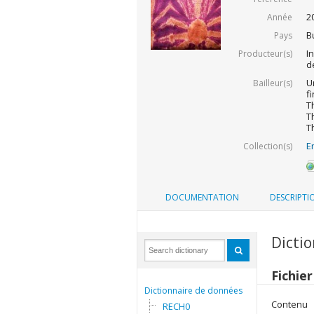
2
Année
B
Pays
I
Producteur(s)
d
U
Bailleur(s)
f
T
T
T
E
Collection(s)
DOCUMENTATION
DESCRIPTI
Dicti
Fichie
Dictionnaire de données
Contenu
RECH0