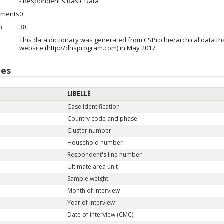
- Respondent's Basic Data
ements
0
)
38
This data dictionary was generated from CSPro hierarchical data 
website (http://dhsprogram.com) in May 2017.
les
LIBELLÉ
Case Identification
Country code and phase
Cluster number
Household number
Respondent's line number
Ultimate area unit
Sample weight
Month of interview
Year of interview
Date of interview (CMC)