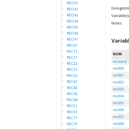
RECH1
Enregistr
RECH2
RECH3
Variable(s
RECH4
Notes
RECH5
RECH6
RECH7
Variab
REC01
REC11
NOM
REC21
mcaseid
REC22
mv000
REC31
REC32
mv001
REC41
mv002
REC42
mv003
REC43
mv004
REC44
mv005
REC51
mv006
REC61
mv007
REC71
REC75
mv008