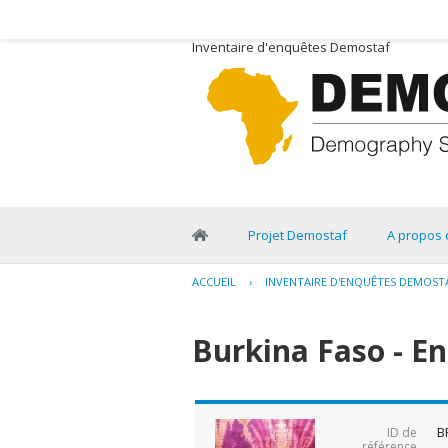
Inventaire d'enquêtes Demostaf
Projet Demostaf
A propos 
ACCUEIL
›
INVENTAIRE D'ENQUÊTES DEMOST
Burkina Faso - E
B
ID de
référence