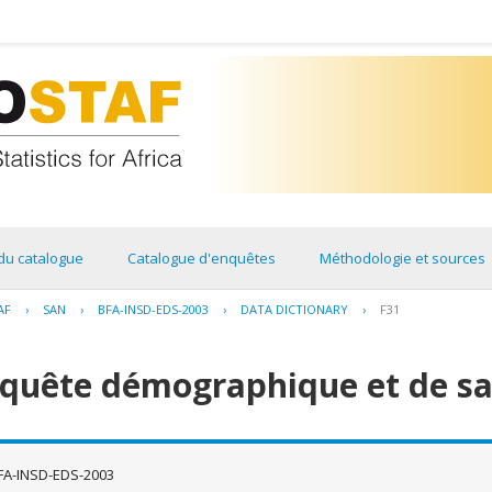
du catalogue
Catalogue d'enquêtes
Méthodologie et sources
AF
›
SAN
›
BFA-INSD-EDS-2003
›
DATA DICTIONARY
›
F31
nquête démographique et de sa
FA-INSD-EDS-2003