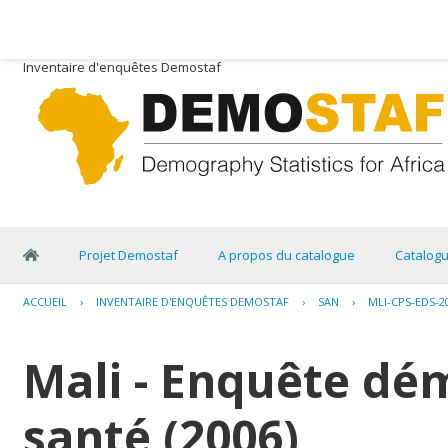
Inventaire d'enquêtes Demostaf
Projet Demostaf
A propos du catalogue
Catalog
ACCUEIL
›
INVENTAIRE D'ENQUÊTES DEMOSTAF
›
SAN
›
MLI-CPS-EDS-2
Mali - Enquête dé
santé (2006)