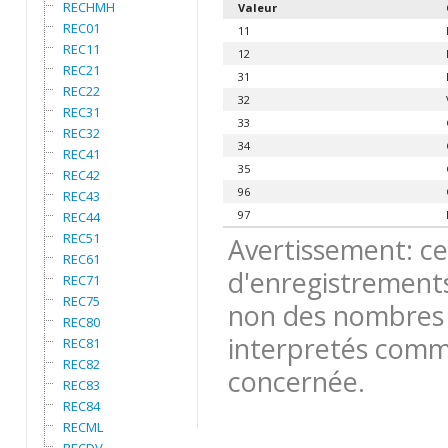
RECHMH
Valeur
REC01
11
REC11
12
REC21
31
REC22
32
REC31
33
REC32
34
REC41
35
REC42
96
REC43
97
REC44
REC51
Avertissement: ce
REC61
d'enregistrements
REC71
REC75
non des nombres 
REC80
interpretés comme
REC81
REC82
concernée.
REC83
REC84
RECML