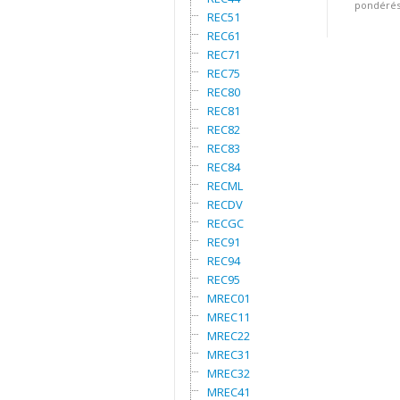
pondérés.
REC51
REC61
REC71
REC75
REC80
REC81
REC82
REC83
REC84
RECML
RECDV
RECGC
REC91
REC94
REC95
MREC01
MREC11
MREC22
MREC31
MREC32
MREC41