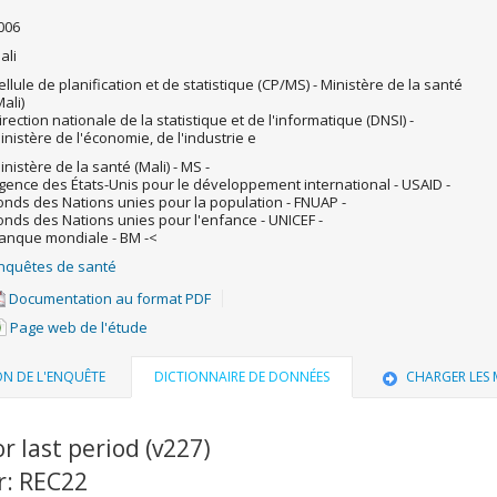
006
ali
ellule de planification et de statistique (CP/MS) - Ministère de la santé
Mali)
irection nationale de la statistique et de l'informatique (DNSI) -
inistère de l'économie, de l'industrie e
inistère de la santé (Mali) - MS -
gence des États-Unis pour le développement international - USAID -
onds des Nations unies pour la population - FNUAP -
onds des Nations unies pour l'enfance - UNICEF -
anque mondiale - BM -<
nquêtes de santé
Documentation au format PDF
Page web de l'étude
ON DE L'ENQUÊTE
DICTIONNAIRE DE DONNÉES
CHARGER LES
or last period (v227)
r: REC22