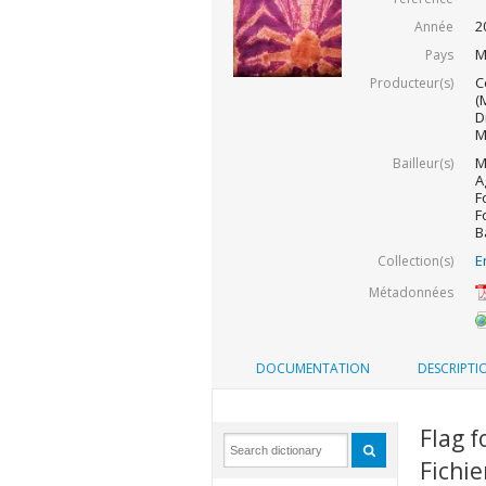
2
Année
M
Pays
C
Producteur(s)
(
D
M
M
Bailleur(s)
A
F
F
B
E
Collection(s)
Métadonnées
DOCUMENTATION
DESCRIPTI
Flag f
Fichie