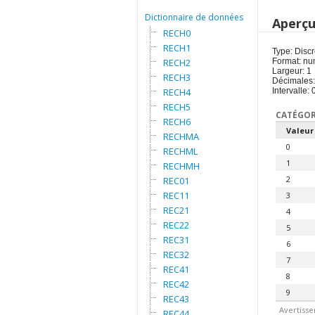
Dictionnaire de données
Aperç
RECH0
RECH1
Type: Discr
RECH2
Format: nu
Largeur: 1
RECH3
Décimales:
RECH4
Intervalle: 
RECH5
CATÉGOR
RECH6
Valeur
RECHMA
0
RECHML
1
RECHMH
2
REC01
REC11
3
REC21
4
REC22
5
REC31
6
REC32
7
REC41
8
REC42
9
REC43
Avertisse
REC44