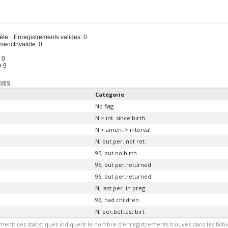
u
ète
Enregistrements valides: 0
meric
Invalide: 0
 0
0-9
IES
Catégorie
No flag
N > int. since birth
N + amen. > interval
N, but per. not ret.
95, but no birth
95, but per.returned
96, but per.returned
N, last per. in preg
96, had children
N, per.bef.last birt
ment: ces statistiques indiquent le nombre d'enregistrements trouvés dans les fic