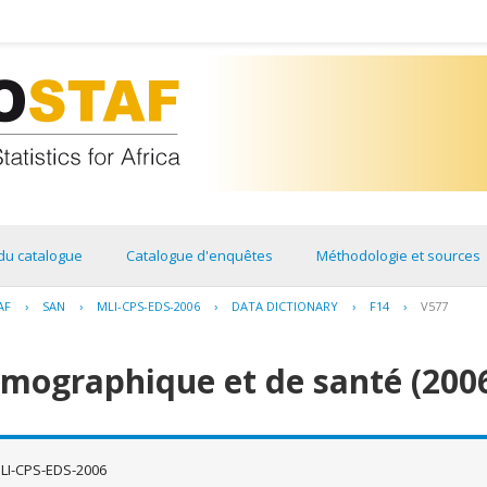
du catalogue
Catalogue d'enquêtes
Méthodologie et sources
AF
›
SAN
›
MLI-CPS-EDS-2006
›
DATA DICTIONARY
›
F14
›
V577
émographique et de santé (200
LI-CPS-EDS-2006