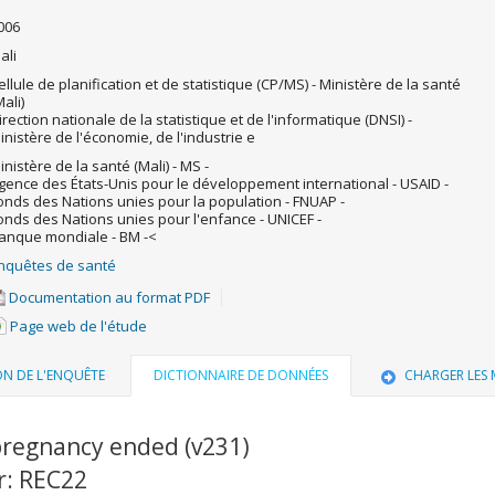
006
ali
ellule de planification et de statistique (CP/MS) - Ministère de la santé
Mali)
irection nationale de la statistique et de l'informatique (DNSI) -
inistère de l'économie, de l'industrie e
inistère de la santé (Mali) - MS -
gence des États-Unis pour le développement international - USAID -
onds des Nations unies pour la population - FNUAP -
onds des Nations unies pour l'enfance - UNICEF -
anque mondiale - BM -<
nquêtes de santé
Documentation au format PDF
Page web de l'étude
ON DE L'ENQUÊTE
DICTIONNAIRE DE DONNÉES
CHARGER LES
regnancy ended (v231)
r: REC22