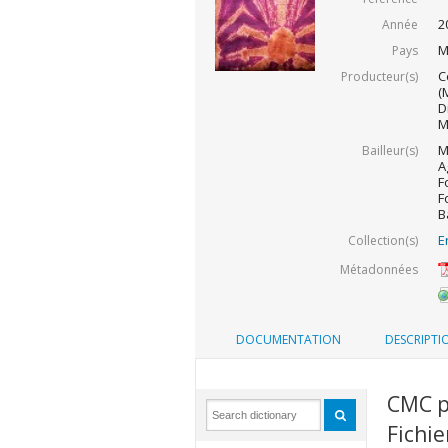
2
Année
M
Pays
C
Producteur(s)
(
D
M
M
Bailleur(s)
A
F
F
B
E
Collection(s)
Métadonnées
DOCUMENTATION
DESCRIPTI
CMC p
Fichie