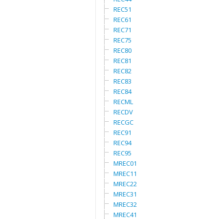
REC51
REC61
REC71
REC75
REC80
REC81
REC82
REC83
REC84
RECML
RECDV
RECGC
REC91
REC94
REC95
MREC01
MREC11
MREC22
MREC31
MREC32
MREC41