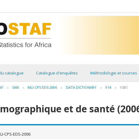
du catalogue
Catalogue d'enquêtes
Méthodologie et sources
AF
›
SAN
›
MLI-CPS-EDS-2006
›
DATA DICTIONARY
›
F14
›
V581
émographique et de santé (200
LI-CPS-EDS-2006