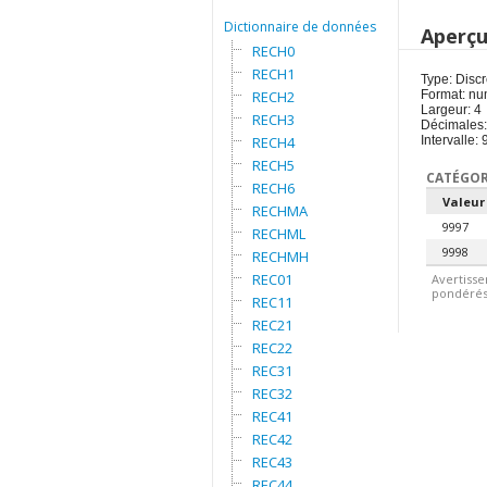
Dictionnaire de données
Aperç
RECH0
RECH1
Type: Discr
RECH2
Format: nu
Largeur: 4
RECH3
Décimales:
RECH4
Intervalle:
RECH5
CATÉGOR
RECH6
Valeur
RECHMA
9997
RECHML
9998
RECHMH
REC01
Avertisse
pondérés.
REC11
REC21
REC22
REC31
REC32
REC41
REC42
REC43
REC44