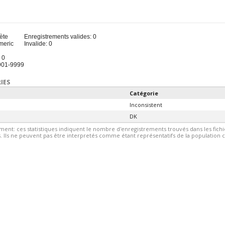
u
ète
Enregistrements valides: 0
meric
Invalide: 0
 0
 901-9999
IES
Catégorie
Inconsistent
DK
ment: ces statistiques indiquent le nombre d'enregistrements trouvés dans les fic
 Ils ne peuvent pas être interpretés comme étant représentatifs de la population