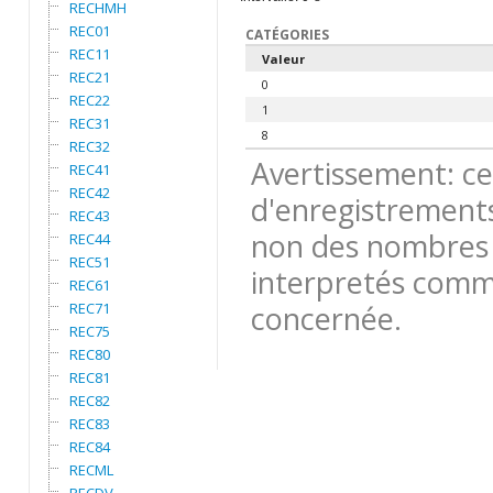
RECHMH
REC01
CATÉGORIES
REC11
Valeur
REC21
0
REC22
1
REC31
8
REC32
Avertissement: ce
REC41
REC42
d'enregistrements
REC43
non des nombres 
REC44
REC51
interpretés comme
REC61
REC71
concernée.
REC75
REC80
REC81
REC82
REC83
REC84
RECML