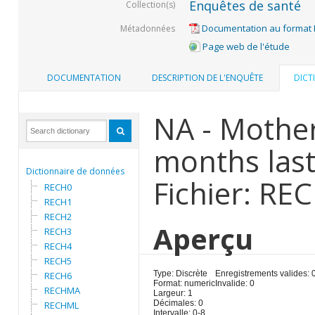
Enquêtes de santé
Collection(s)
Documentation au format
Métadonnées
Page web de l'étude
DOCUMENTATION
DESCRIPTION DE L'ENQUÊTE
DICT
NA - Mother
months last
Dictionnaire de données
Fichier: RE
RECH0
RECH1
RECH2
Aperçu
RECH3
RECH4
RECH5
Type: Discrète
Enregistrements valides: 
RECH6
Format: numeric
Invalide: 0
RECHMA
Largeur: 1
Décimales: 0
RECHML
Intervalle: 0-8