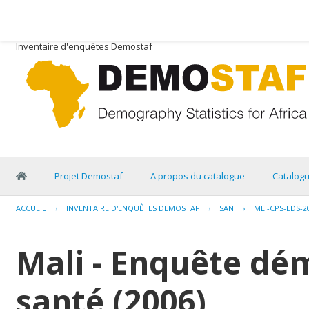
Inventaire d'enquêtes Demostaf
Projet Demostaf
A propos du catalogue
Catalog
ACCUEIL
›
INVENTAIRE D'ENQUÊTES DEMOSTAF
›
SAN
›
MLI-CPS-EDS-2
Mali - Enquête dé
santé (2006)