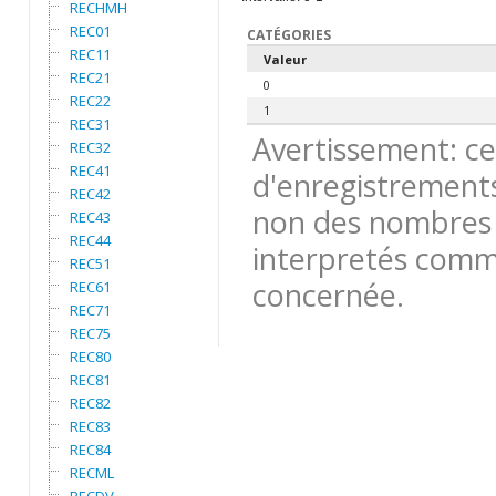
RECHMH
REC01
CATÉGORIES
REC11
Valeur
REC21
0
REC22
1
REC31
Avertissement: ce
REC32
REC41
d'enregistrements
REC42
non des nombres 
REC43
REC44
interpretés comme
REC51
concernée.
REC61
REC71
REC75
REC80
REC81
REC82
REC83
REC84
RECML