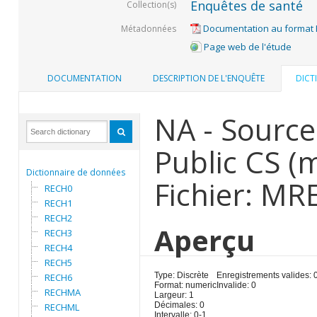
Enquêtes de santé
Collection(s)
Documentation au format
Métadonnées
Page web de l'étude
DOCUMENTATION
DESCRIPTION DE L'ENQUÊTE
DICT
NA - Source
Public CS 
Dictionnaire de données
Fichier: MR
RECH0
RECH1
RECH2
Aperçu
RECH3
RECH4
RECH5
Type: Discrète
Enregistrements valides: 
RECH6
Format: numeric
Invalide: 0
RECHMA
Largeur: 1
Décimales: 0
RECHML
Intervalle: 0-1