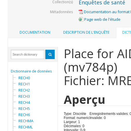
Enquêtes de santé
Collection(s)
Documentation au format
Métadonnées
Page web de l'étude
DOCUMENTATION
DESCRIPTION DE L'ENQUÊTE
DICT
Place for AI
(mv784p)
Dictionnaire de données
Fichier: MR
RECH0
RECH1
RECH2
Aperçu
RECH3
RECH4
RECH5
Type: Discrète
Enregistrements valides: 
RECH6
Format: numeric
Invalide: 0
RECHMA
Largeur: 1
Décimales: 0
RECHML
Intervalle: 0-9