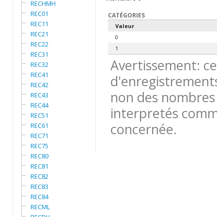
RECHMH
REC01
CATÉGORIES
REC11
Valeur
REC21
0
REC22
1
REC31
Avertissement: ce
REC32
REC41
d'enregistrements
REC42
non des nombres 
REC43
REC44
interpretés comme
REC51
concernée.
REC61
REC71
REC75
REC80
REC81
REC82
REC83
REC84
RECML