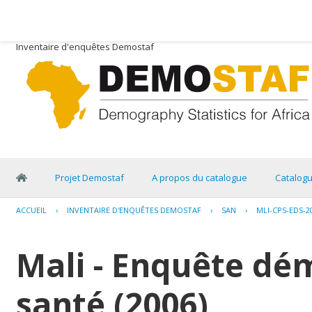
Inventaire d'enquêtes Demostaf
Projet Demostaf
A propos du catalogue
Catalog
ACCUEIL
›
INVENTAIRE D'ENQUÊTES DEMOSTAF
›
SAN
›
MLI-CPS-EDS-2
Mali - Enquête dé
santé (2006)