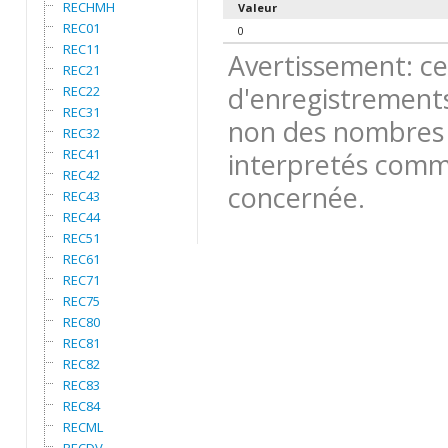
RECHMH
Valeur
REC01
0
REC11
Avertissement: ce
REC21
d'enregistrements
REC22
REC31
non des nombres 
REC32
REC41
interpretés comme
REC42
concernée.
REC43
REC44
REC51
REC61
REC71
REC75
REC80
REC81
REC82
REC83
REC84
RECML