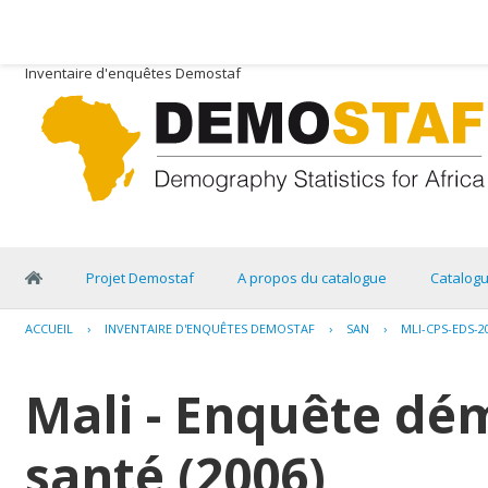
Inventaire d'enquêtes Demostaf
Projet Demostaf
A propos du catalogue
Catalog
ACCUEIL
›
INVENTAIRE D'ENQUÊTES DEMOSTAF
›
SAN
›
MLI-CPS-EDS-2
Mali - Enquête dé
santé (2006)