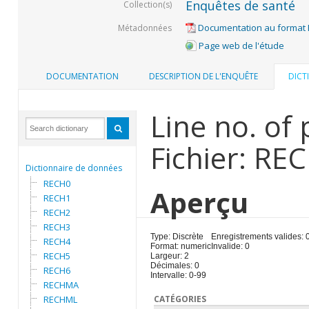
Enquêtes de santé
Collection(s)
Documentation au format
Métadonnées
Page web de l'étude
DOCUMENTATION
DESCRIPTION DE L'ENQUÊTE
DICT
Line no. of
Fichier: RE
Dictionnaire de données
RECH0
Aperçu
RECH1
RECH2
RECH3
Type: Discrète
Enregistrements valides: 
RECH4
Format: numeric
Invalide: 0
RECH5
Largeur: 2
Décimales: 0
RECH6
Intervalle: 0-99
RECHMA
RECHML
CATÉGORIES