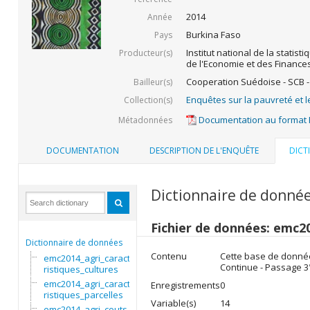
2014
Année
Burkina Faso
Pays
Institut national de la statist
Producteur(s)
de l'Economie et des Finance
Cooperation Suédoise - SCB -
Bailleur(s)
Enquêtes sur la pauvreté et l
Collection(s)
Documentation au format
Métadonnées
DOCUMENTATION
DESCRIPTION DE L'ENQUÊTE
DICT
Dictionnaire de donné
Fichier de données: emc2
Dictionnaire de données
Contenu
Cette base de données
emc2014_agri_caracte
Continue - Passage 3
ristiques_cultures
emc2014_agri_caracte
Enregistrements
0
ristiques_parcelles
Variable(s)
14
emc2014_agri_couts_i