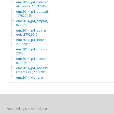
emc2014_p4_conso7non
alimjours_16032015
emc2014_p4_education
_27022015
emc2014_p4_emploi_27
022015
emc2014_p4_epargnecr
edit_27022015
emc2014_p4_individu_
27022015
emc2014_p4_prix_2702
2015
emc2014_p4_risque_27
022015
emc2014_p4_securitea
limentaire_27022015
emc2014_welfare
Powered by NADA and DDI