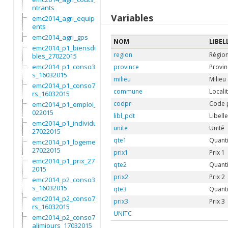
ntrants
Variables
emc2014_agri_equipem
ents
emc2014_agri_gps
NOM
LIBEL
emc2014_p1_biensdura
region
Régio
bles_27022015
emc2014_p1_conso3moi
province
Provin
s_16032015
milieu
Milieu
emc2014_p1_conso7jou
commune
Locali
rs_16032015
codpr
Code 
emc2014_p1_emploi_27
022015
libl_pdt
Libell
emc2014_p1_individu_
unite
Unité
27022015
qte1
Quanti
emc2014_p1_logement_
27022015
prix1
Prix 1
emc2014_p1_prix_2702
qte2
Quanti
2015
prix2
Prix 2
emc2014_p2_conso3moi
s_16032015
qte3
Quanti
emc2014_p2_conso7jou
prix3
Prix 3
rs_16032015
UNITC
emc2014_p2_conso7non
alimjours_17032015