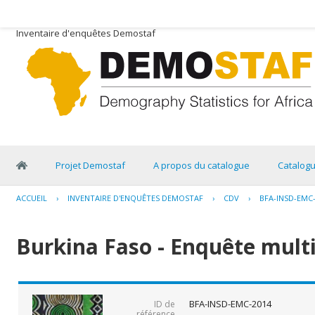
Inventaire d'enquêtes Demostaf
Projet Demostaf
A propos du catalogue
Catalog
ACCUEIL
›
INVENTAIRE D'ENQUÊTES DEMOSTAF
›
CDV
›
BFA-INSD-EMC
Burkina Faso - Enquête multi
BFA-INSD-EMC-2014
ID de
référence