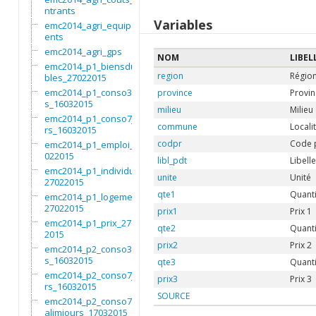
ntrants
Variables
emc2014_agri_equipem
ents
emc2014_agri_gps
NOM
LIBEL
emc2014_p1_biensdura
region
Régio
bles_27022015
emc2014_p1_conso3moi
province
Provin
s_16032015
milieu
Milieu
emc2014_p1_conso7jou
commune
Locali
rs_16032015
codpr
Code 
emc2014_p1_emploi_27
022015
libl_pdt
Libell
emc2014_p1_individu_
unite
Unité
27022015
qte1
Quanti
emc2014_p1_logement_
27022015
prix1
Prix 1
emc2014_p1_prix_2702
qte2
Quanti
2015
prix2
Prix 2
emc2014_p2_conso3moi
s_16032015
qte3
Quanti
emc2014_p2_conso7jou
prix3
Prix 3
rs_16032015
SOURCE
emc2014_p2_conso7non
alimjours_17032015