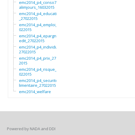
emc2014_p4_conso7non
alimjours_16032015
emc2014_p4_education
_27022015
emc2014_p4_emploi_27
022015
emc2014_p4_epargnecr
edit_27022015
emc2014_p4_individu_
27022015
emc2014_p4_prix_2702
2015
emc2014_p4_risque_27
022015
emc2014_p4_securitea
limentaire_27022015
emc2014_welfare
Powered by NADA and DDI