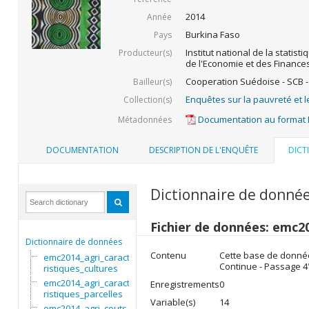
2014
Année
Burkina Faso
Pays
Institut national de la statist
Producteur(s)
de l'Economie et des Finance
Cooperation Suédoise - SCB -
Bailleur(s)
Enquêtes sur la pauvreté et l
Collection(s)
Documentation au format
Métadonnées
DOCUMENTATION
DESCRIPTION DE L'ENQUÊTE
DICT
Dictionnaire de donné
Fichier de données: emc2
Dictionnaire de données
Contenu
Cette base de données
emc2014_agri_caracte
Continue - Passage 4
ristiques_cultures
emc2014_agri_caracte
Enregistrements
0
ristiques_parcelles
Variable(s)
14
emc2014_agri_couts_i