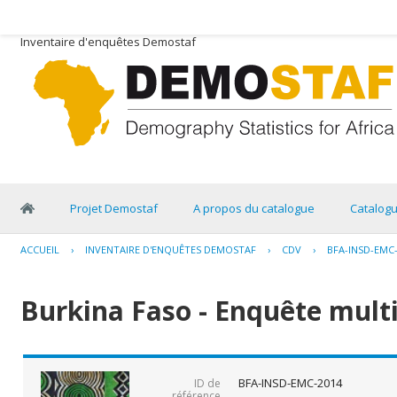
Inventaire d'enquêtes Demostaf
Projet Demostaf
A propos du catalogue
Catalog
ACCUEIL
›
INVENTAIRE D'ENQUÊTES DEMOSTAF
›
CDV
›
BFA-INSD-EMC
Burkina Faso - Enquête multi
BFA-INSD-EMC-2014
ID de
référence