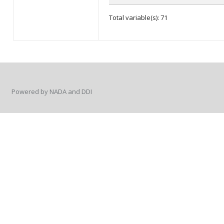
Total variable(s): 71
Powered by NADA and DDI