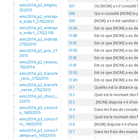
emc2014_p2_emploi_27
S07
Où [NOM] a-t-il consulté
022015
S08
Qui a consulté [NOM] la 
emc2014_p2_entrepris
S09
[NOM] a-t-il été satisfait
e_indiv1_27022015
emc2014_p2_entrepris
S10A
Est-ce que [NOM] a eu de
e_indiv1_27022105
S10B
Est-ce que [NOM] a eu de
emc2014_p2_individu_
S10C
Est-ce que [NOM] a eu de
27022015
emc2014_p2_prix_2702
S10D
Est-ce que [NOM] a eu de
2015
S10E
Est-ce que [NOM] a eu de
emc2014_p2_revenus_2
S10F
Est-ce que [NOM] a eu de
7022014
S10G
Est-ce que [NOM] a eu de
emc2014_p2_transfert
_recu_27022015
S10H
Est-ce que [NOM] a eu de
emc2014_p2_transfert
S11
Quelles est la distance q
_verse_27022015
S12
Quel est le montant des 
emc2014_p3_chocs_270
22015
S13
. [NOM] dispose-t-il d?u
emc2014_p3_conso3moi
S14
Dans les frais de consulta
s_16032015
S15
Quel est le montant des
emc2014_p3_conso7jou
rs_16032015
S16
[NOM] dispose-t-il d?une
emc2014_p3_conso7non
S17
Dans les frais des examen
alimjours_16032015