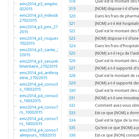
S18
Quel est le montant des
emc2014_p3_emploi_27
022015
S19
[NOM] dispose-t-il d?une
emc2014_p3_individu_
S20
Dans les frais de pharmac
27022015
S21
[NOM] a-t-il été hospital
emc2014_p3_prix_2702
S22
Quel est le montant des f
2015
emc2014_p3_risques_2
S23
[NOM] dispose-t-il d?une
7022015
S24
Dans les frais d?hospitali
emc2014_p3_sante_270
S25
[NOM] a-t-il reçu de l?a
22015
S26
Quel est le montant des 
emc2014_p3_securitea
limentaire_27022015
S27
[NOM] a-t-il supporté d?
emc2014_p4_anthropom
S28
Quel est le montant de c
etrie_27022015
S29
[NOM] a-t-il supporté de
emc2014_p4_conso3moi
s_10032015
S30
Quel est le montant des 
emc2014_p4_conso3moi
S31
[NOM] a-t-il une moustiqu
s_16032015
S32
Comment avez-vous obten
emc2014_p4_conso7jou
rs_10032015
S33
Est-ce-que [NOM] a dormi
emc2014_p4_conso7jou
S34
Quel est le type de la mo
rs_16032015
S35
Qu?est-ce que [NOM] a pr
emc2014_p4_conso7non
alimjours_10032015
S36
Est-ce que [NON] consom