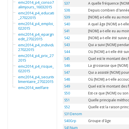
emc2014_p4_conso7non
S37
A quelle fréquence [NOM]
alimjours_16032015
S38
Depuis combien d?années
emc2014_p4_education
S39
[NOM] a-t-elle eu au moin
_27022015
emc2014_p4_emploi_27
S40
A quel âge [NOM] a-t-ell
022015
S41
[NOM] a-t-elle eu au moi
emc2014_p4_epargnecr
S42
[NOM] a-t-elle été suivie
edit_27022015
emc2014_p4_individu_
S43
Qui a suivi [NOM] pendan
27022015
S44
Où [NOM] a-t-elle été su
emc2014_p4_prix_2702
S45
Quel est le montant des 
2015
S46
La grossesse que [NOM] a
emc2014_p4_risque_27
022015
S47
Qui a assisté [NOM] pou
emc2014_p4_securitea
S48
Où [NOM] a-t-elle accouc
limentaire_27022015
S49
Quel est le montant des
emc2014_welfare
S50
Est-ce que [NOM] ou son 
S51
Quelle principale méthod
S52
Quelle est la raison prin
S31Denom
S40Grp
Groupe d'âge
S41Num