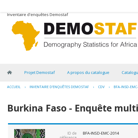
Inventaire d'enquêtes Demostaf
Projet Demostaf
A propos du catalogue
Catalog
ACCUEIL
›
INVENTAIRE D'ENQUÊTES DEMOSTAF
›
CDV
›
BFA-INSD-EMC
Burkina Faso - Enquête multi
BFA-INSD-EMC-2014
ID de
référence