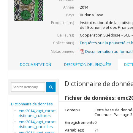
2014
Année
Burkina Faso
Pays
Institut national de la statist
Producteur(s)
de l'Economie et des Finance
Cooperation Suédoise - SCB -
Bailleur(s)
Enquêtes sur la pauvreté et l
Collection(s)
Documentation au format
Métadonnées
DOCUMENTATION
DESCRIPTION DE L'ENQUÊTE
DICT
Dictionnaire de donné
Fichier de données: emc2
Dictionnaire de données
Contenu
Cette base de données
emc2014_agri_caracte
Continue - Passage 3
ristiques_cultures
emc2014_agri_caracte
Enregistrements
0
ristiques_parcelles
Variable(s)
71
emc2014_agri_couts_i