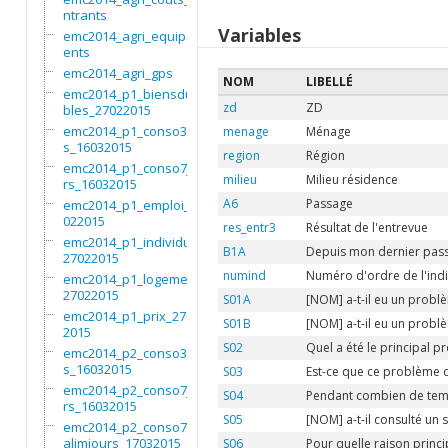
ntrants
Variables
emc2014_agri_equipem
ents
emc2014_agri_gps
NOM
LIBELLÉ
emc2014_p1_biensdura
zd
ZD
bles_27022015
emc2014_p1_conso3moi
menage
Ménage
s_16032015
region
Région
emc2014_p1_conso7jou
milieu
Milieu résidence
rs_16032015
A6
Passage
emc2014_p1_emploi_27
022015
res_entr3
Résultat de l'entrevue
emc2014_p1_individu_
B1A
Depuis mon dernier passa
27022015
numind
Numéro d'ordre de l'indi
emc2014_p1_logement_
27022015
S01A
[NOM] a-t-il eu un probl
emc2014_p1_prix_2702
S01B
[NOM] a-t-il eu un probl
2015
S02
Quel a été le principal 
emc2014_p2_conso3moi
s_16032015
S03
Est-ce que ce problème 
emc2014_p2_conso7jou
S04
Pendant combien de temp
rs_16032015
S05
[NOM] a-t-il consulté un
emc2014_p2_conso7non
alimjours_17032015
S06
Pour quelle raison princi