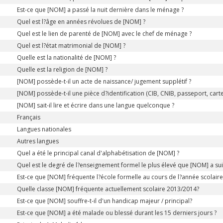
Est-ce que [NOM] a passé la nuit dernière dans le ménage ?
Quel est l?âge en années révolues de [NOM] ?
Quel est le lien de parenté de [NOM] avec le chef de ménage ?
Quel est l?état matrimonial de [NOM] ?
Quelle est la nationalité de [NOM] ?
Quelle est la religion de [NOM] ?
[NOM] possède-t-il un acte de naissance/ jugement supplétif ?
[NOM] possède-t-il une pièce d?identification (CIB, CNIB, passeport, carte
[NOM] sait-il lire et écrire dans une langue quelconque ?
Français
Langues nationales
Autres langues
Quel a été le principal canal d'alphabétisation de [NOM] ?
Quel est le degré de l?enseignement formel le plus élevé que [NOM] a suiv
Est-ce que [NOM] fréquente l?école formelle au cours de l?année scolair
Quelle classe [NOM] fréquente actuellement scolaire 2013/2014?
Est-ce que [NOM] souffre-t-il d'un handicap majeur / principal?
Est-ce que [NOM] a été malade ou blessé durant les 15 derniers jours ?