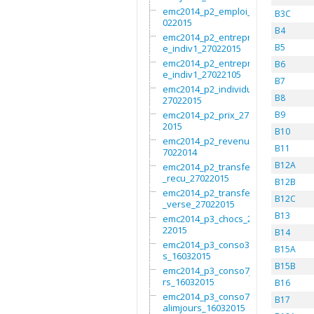
emc2014_p2_emploi_27
B3C
022015
B4
emc2014_p2_entrepris
B5
e_indiv1_27022015
emc2014_p2_entrepris
B6
e_indiv1_27022105
B7
emc2014_p2_individu_
B8
27022015
emc2014_p2_prix_2702
B9
2015
B10
emc2014_p2_revenus_2
B11
7022014
B12A
emc2014_p2_transfert
_recu_27022015
B12B
emc2014_p2_transfert
B12C
_verse_27022015
B13
emc2014_p3_chocs_270
22015
B14
emc2014_p3_conso3moi
B15A
s_16032015
B15B
emc2014_p3_conso7jou
rs_16032015
B16
emc2014_p3_conso7non
B17
alimjours_16032015