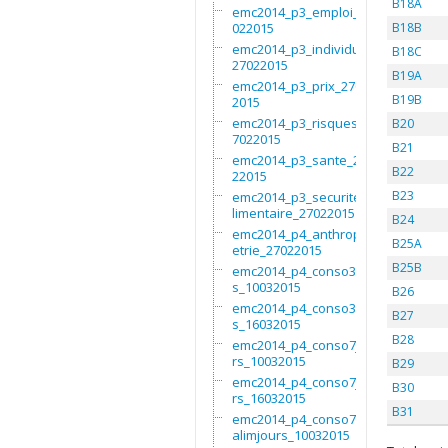
B18A
emc2014_p3_emploi_27
022015
B18B
emc2014_p3_individu_
B18C
27022015
B19A
emc2014_p3_prix_2702
B19B
2015
emc2014_p3_risques_2
B20
7022015
B21
emc2014_p3_sante_270
B22
22015
B23
emc2014_p3_securitea
limentaire_27022015
B24
emc2014_p4_anthropom
B25A
etrie_27022015
B25B
emc2014_p4_conso3moi
s_10032015
B26
emc2014_p4_conso3moi
B27
s_16032015
B28
emc2014_p4_conso7jou
rs_10032015
B29
emc2014_p4_conso7jou
B30
rs_16032015
B31
emc2014_p4_conso7non
alimjours_10032015