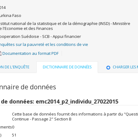
014
urkina Faso
nstitut national de la statistique et de la démographie (INSD) - Ministère
e l'Economie et des Finances
ooperation Suédoise - SCB - Appui financier
nquêtes sur la pauvreté et les conditions de vie
Documentation au format PDF
ON DE L'ENQUÊTE
DICTIONNAIRE DE DONNÉES
CHARGER LES
onnaire de données
r de données: emc2014_p2_individu_27022015
Cette base de données fournit des informations à partir du "Questi
Continue - Passage 2" Section B
ements
0
)
51