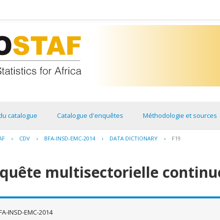
du catalogue
Catalogue d'enquêtes
Méthodologie et sources
AF
›
CDV
›
BFA-INSD-EMC-2014
›
DATA DICTIONARY
›
F19
quête multisectorielle continu
FA-INSD-EMC-2014