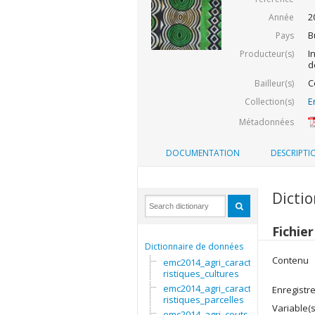
2
Année
B
Pays
I
Producteur(s)
d
C
Bailleur(s)
E
Collection(s)
Métadonnées
DOCUMENTATION
DESCRIPTI
Dicti
Fichie
Dictionnaire de données
Contenu
emc2014_agri_caracte
ristiques_cultures
emc2014_agri_caracte
Enregistr
ristiques_parcelles
Variable(s
emc2014_agri_couts_i