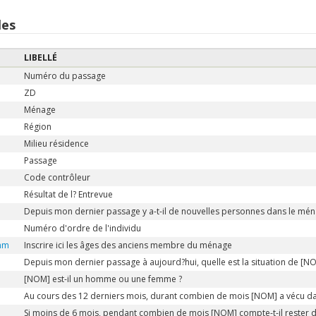
les
LIBELLÉ
Numéro du passage
ZD
Ménage
Région
Milieu résidence
Passage
Code contrôleur
Résultat de l? Entrevue
Depuis mon dernier passage y a-t-il de nouvelles personnes dans le mén
Numéro d'ordre de l'individu
nm
Inscrire ici les âges des anciens membre du ménage
Depuis mon dernier passage à aujourd?hui, quelle est la situation de [N
[NOM] est-il un homme ou une femme ?
Au cours des 12 derniers mois, durant combien de mois [NOM] a vécu d
Si moins de 6 mois, pendant combien de mois [NOM] compte-t-il rester 