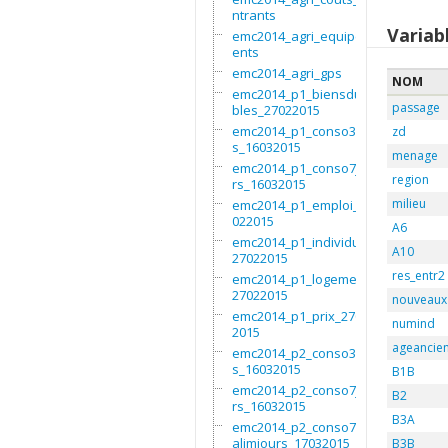
ntrants
Variab
emc2014_agri_equipem
ents
emc2014_agri_gps
NOM
emc2014_p1_biensdura
passage
bles_27022015
emc2014_p1_conso3moi
zd
s_16032015
menage
emc2014_p1_conso7jou
region
rs_16032015
milieu
emc2014_p1_emploi_27
022015
A6
emc2014_p1_individu_
A10
27022015
res_entr2
emc2014_p1_logement_
27022015
nouveaux
emc2014_p1_prix_2702
numind
2015
ageancie
emc2014_p2_conso3moi
s_16032015
B1B
emc2014_p2_conso7jou
B2
rs_16032015
B3A
emc2014_p2_conso7non
alimjours_17032015
B3B