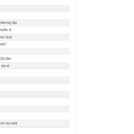
oderne) du
nelle d
ur la p
nté?
03) der
 ou vi
ion ou une