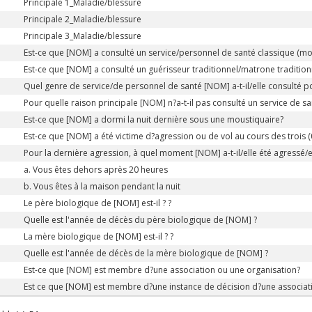
Principale 1_Maladie/blessure
Principale 2_Maladie/blessure
Principale 3_Maladie/blessure
Est-ce que [NOM] a consulté un service/personnel de santé classique (m
Est-ce que [NOM] a consulté un guérisseur traditionnel/matrone tradition
Quel genre de service/de personnel de santé [NOM] a-t-il/elle consulté po
Pour quelle raison principale [NOM] n?a-t-il pas consulté un service de sa
Est-ce que [NOM] a dormi la nuit dernière sous une moustiquaire?
Est-ce que [NOM] a été victime d?agression ou de vol au cours des trois (
Pour la dernière agression, à quel moment [NOM] a-t-il/elle été agressé/e
a. Vous êtes dehors après 20 heures
b. Vous êtes à la maison pendant la nuit
Le père biologique de [NOM] est-il ? ?
Quelle est l'année de décès du père biologique de [NOM] ?
La mère biologique de [NOM] est-il ? ?
Quelle est l'année de décès de la mère biologique de [NOM] ?
Est-ce que [NOM] est membre d?une association ou une organisation?
Est ce que [NOM] est membre d?une instance de décision d?une associat