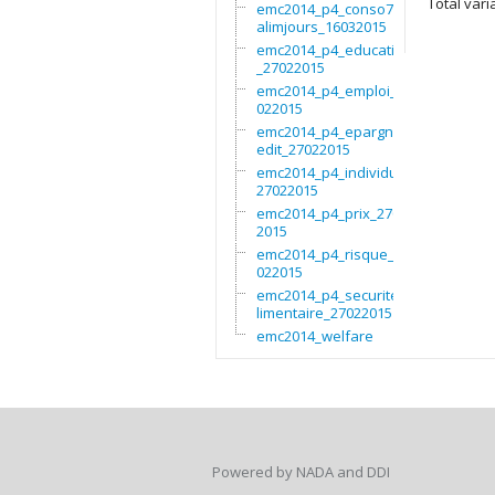
Total varia
emc2014_p4_conso7non
alimjours_16032015
emc2014_p4_education
_27022015
emc2014_p4_emploi_27
022015
emc2014_p4_epargnecr
edit_27022015
emc2014_p4_individu_
27022015
emc2014_p4_prix_2702
2015
emc2014_p4_risque_27
022015
emc2014_p4_securitea
limentaire_27022015
emc2014_welfare
Powered by NADA and DDI