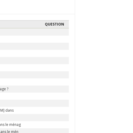
QUESTION
age ?
OM] dans
ans le ménag
dans le mén