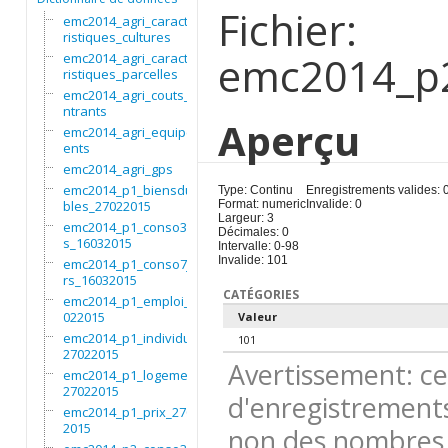
Fichier:
emc2014_agri_caracte
ristiques_cultures
emc2014_p2
emc2014_agri_caracte
ristiques_parcelles
emc2014_agri_couts_i
ntrants
Aperçu
emc2014_agri_equipem
ents
emc2014_agri_gps
emc2014_p1_biensdura
Type: Continu
Enregistrements valides: 
bles_27022015
Format: numeric
Invalide: 0
Largeur: 3
emc2014_p1_conso3moi
Décimales: 0
s_16032015
Intervalle: 0-98
Invalide: 101
emc2014_p1_conso7jou
rs_16032015
CATÉGORIES
emc2014_p1_emploi_27
022015
Valeur
emc2014_p1_individu_
101
27022015
Avertissement: ce
emc2014_p1_logement_
27022015
d'enregistrements
emc2014_p1_prix_2702
2015
non des nombres 