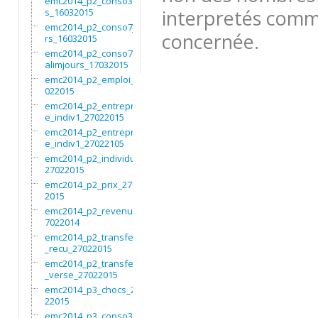
emc2014_p2_conso3moi
interpretés comme
s_16032015
emc2014_p2_conso7jou
concernée.
rs_16032015
emc2014_p2_conso7non
alimjours_17032015
emc2014_p2_emploi_27
022015
emc2014_p2_entrepris
e_indiv1_27022015
emc2014_p2_entrepris
e_indiv1_27022105
emc2014_p2_individu_
27022015
emc2014_p2_prix_2702
2015
emc2014_p2_revenus_2
7022014
emc2014_p2_transfert
_recu_27022015
emc2014_p2_transfert
_verse_27022015
emc2014_p3_chocs_270
22015
emc2014_p3_conso3moi