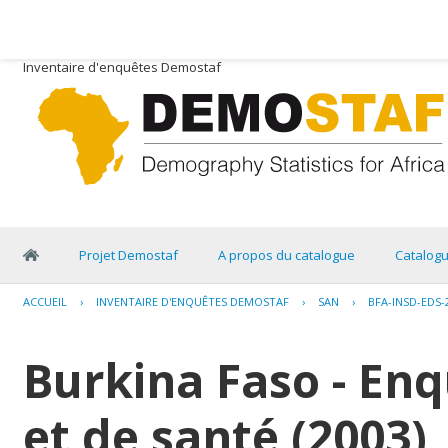
Inventaire d'enquêtes Demostaf
Projet Demostaf
A propos du catalogue
Catalog
ACCUEIL
›
INVENTAIRE D'ENQUÊTES DEMOSTAF
›
SAN
›
BFA-INSD-EDS-
Burkina Faso - E
et de santé (2003)