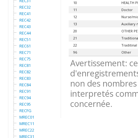
REC31
10
HEALTH P
REC32
11
Doctor
REC41
12
Nurse/mi
REC42
13
Auxiliary
REC43
20
OTHER P
REC44
21
Traditiona
REC51
22
Traditinal
REC61
REC71
96
Other
REC75
Avertissement: ce
REC81
d'enregistrements
REC82
REC83
non des nombres 
REC84
interpretés comme
REC91
REC94
concernée.
REC95
RECFG
MREC01
MREC11
MREC22
MREC31