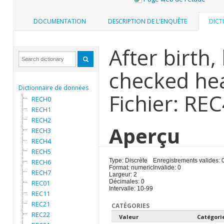
DOCUMENTATION
DESCRIPTION DE L'ENQUÊTE
DICT
After birth,
checked hea
Dictionnaire de données
Fichier: RE
RECH0
RECH1
RECH2
Aperçu
RECH3
RECH4
RECH5
Type: Discrète
Enregistrements valides: 
RECH6
Format: numeric
Invalide: 0
RECH7
Largeur: 2
Décimales: 0
REC01
Intervalle: 10-99
REC11
REC21
CATÉGORIES
REC22
Valeur
Catégori