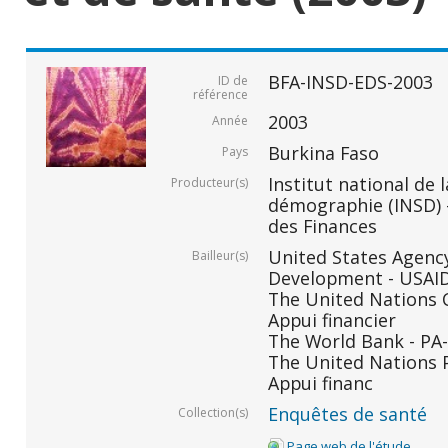
BFA-INSD-EDS-2003
ID de
référence
2003
Année
Burkina Faso
Pays
Institut national de l
Producteur(s)
démographie (INSD) -
des Finances
United States Agency
Bailleur(s)
Development - USAID 
The United Nations C
Appui financier
The World Bank - PA-
The United Nations 
Appui financ
Enquêtes de santé
Collection(s)
Page web de l'étude