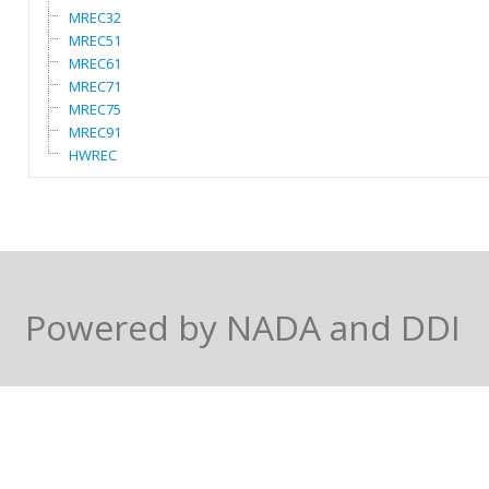
MREC32
MREC51
MREC61
MREC71
MREC75
MREC91
HWREC
Powered by NADA and DDI