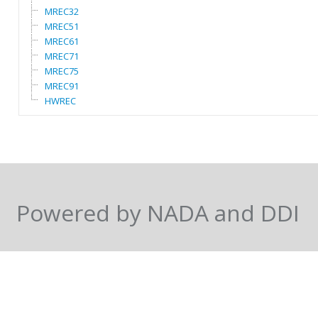
MREC32
MREC51
MREC61
MREC71
MREC75
MREC91
HWREC
Powered by NADA and DDI