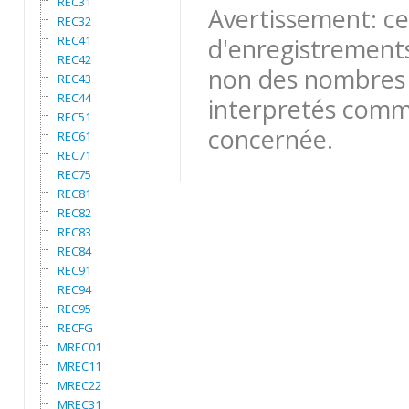
REC31
Avertissement: ce
REC32
REC41
d'enregistrements
REC42
non des nombres 
REC43
REC44
interpretés comme
REC51
concernée.
REC61
REC71
REC75
REC81
REC82
REC83
REC84
REC91
REC94
REC95
RECFG
MREC01
MREC11
MREC22
MREC31