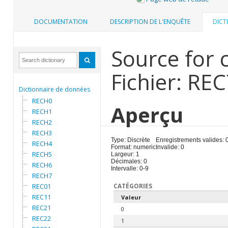
DOCUMENTATION
DESCRIPTION DE L'ENQUÊTE
DICT
Source for 
Fichier: RE
Dictionnaire de données
RECH0
Aperçu
RECH1
RECH2
RECH3
Type: Discrète
Enregistrements valides: 
RECH4
Format: numeric
Invalide: 0
RECH5
Largeur: 1
Décimales: 0
RECH6
Intervalle: 0-9
RECH7
REC01
CATÉGORIES
REC11
Valeur
REC21
0
REC22
1