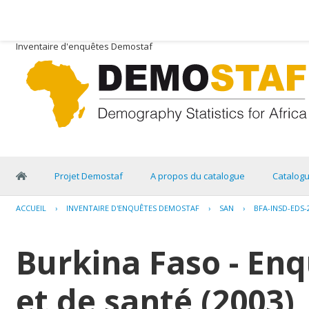
Inventaire d'enquêtes Demostaf
Projet Demostaf
A propos du catalogue
Catalog
ACCUEIL
›
INVENTAIRE D'ENQUÊTES DEMOSTAF
›
SAN
›
BFA-INSD-EDS-
Burkina Faso - E
et de santé (2003)