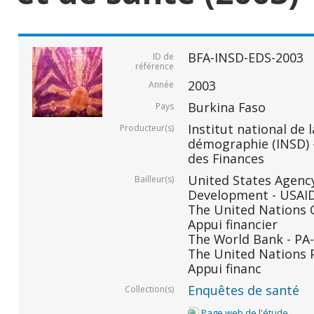
BFA-INSD-EDS-2003
ID de
référence
2003
Année
Burkina Faso
Pays
Institut national de l
Producteur(s)
démographie (INSD) -
des Finances
United States Agency
Bailleur(s)
Development - USAID 
The United Nations C
Appui financier
The World Bank - PA-
The United Nations 
Appui financ
Enquêtes de santé
Collection(s)
Page web de l'étude