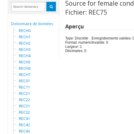
Source for female cond
Fichier: REC75
Dictionnaire de données
Aperçu
RECH0
RECH1
Type: Discrète
Enregistrements valides: 
RECH2
Format: numeric
Invalide: 0
Largeur: 1
RECH3
Décimales: 0
RECH4
RECH5
RECH6
RECH7
REC01
REC11
REC21
REC22
REC31
REC32
REC41
REC42
REC43