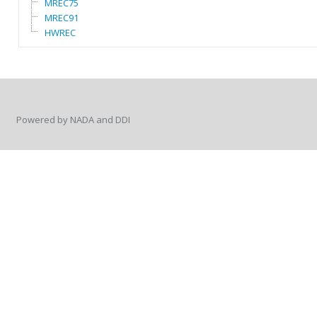
MREC75
MREC91
HWREC
Powered by NADA and DDI