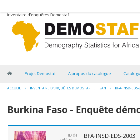
Inventaire d'enquêtes Demostaf
Projet Demostaf
A propos du catalogue
Catalog
ACCUEIL
›
INVENTAIRE D'ENQUÊTES DEMOSTAF
›
SAN
›
BFA-INSD-EDS-
Burkina Faso - Enquête démo
BFA-INSD-EDS-2003
ID de
référence