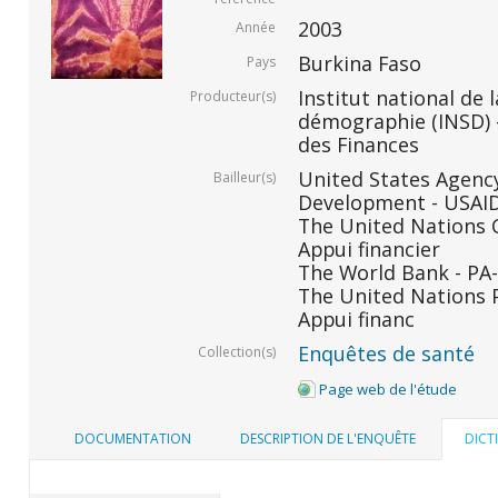
2003
Année
Burkina Faso
Pays
Institut national de l
Producteur(s)
démographie (INSD) -
des Finances
United States Agency
Bailleur(s)
Development - USAID 
The United Nations C
Appui financier
The World Bank - PA-
The United Nations 
Appui financ
Enquêtes de santé
Collection(s)
Page web de l'étude
DOCUMENTATION
DESCRIPTION DE L'ENQUÊTE
DICT