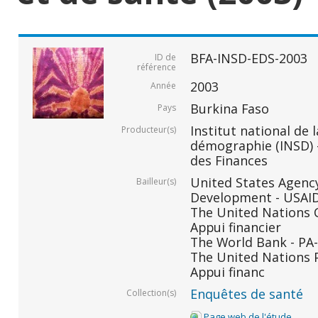
BFA-INSD-EDS-2003
ID de
référence
2003
Année
Burkina Faso
Pays
Institut national de l
Producteur(s)
démographie (INSD) -
des Finances
United States Agency
Bailleur(s)
Development - USAID 
The United Nations C
Appui financier
The World Bank - PA-
The United Nations 
Appui financ
Enquêtes de santé
Collection(s)
Page web de l'étude