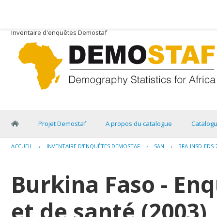
Inventaire d'enquêtes Demostaf
Projet Demostaf
A propos du catalogue
Catalog
ACCUEIL
›
INVENTAIRE D'ENQUÊTES DEMOSTAF
›
SAN
›
BFA-INSD-EDS-
Burkina Faso - E
et de santé (2003)