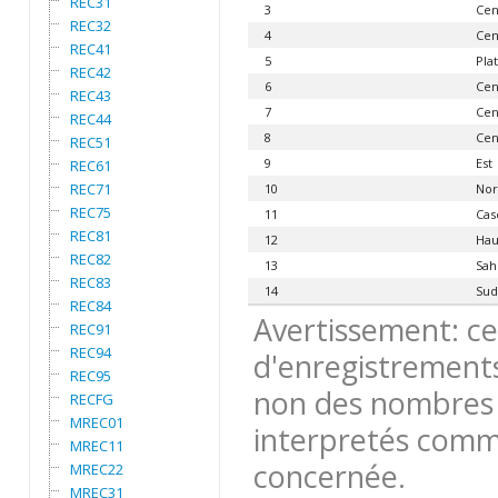
REC31
3
Cen
REC32
4
Cen
REC41
5
Pla
REC42
6
Cen
REC43
7
Cen
REC44
8
Cen
REC51
9
Est
REC61
REC71
10
Nor
REC75
11
Cas
REC81
12
Hau
REC82
13
Sah
REC83
14
Sud
REC84
Avertissement: ce
REC91
REC94
d'enregistrements
REC95
non des nombres 
RECFG
MREC01
interpretés comme
MREC11
concernée.
MREC22
MREC31