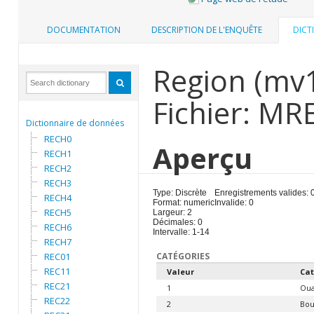
DOCUMENTATION
DESCRIPTION DE L'ENQUÊTE
DICT
Region (mv
Fichier: MR
Dictionnaire de données
RECH0
Aperçu
RECH1
RECH2
RECH3
Type: Discrète
Enregistrements valides: 
RECH4
Format: numeric
Invalide: 0
RECH5
Largeur: 2
Décimales: 0
RECH6
Intervalle: 1-14
RECH7
REC01
CATÉGORIES
REC11
Valeur
Cat
REC21
1
Ou
REC22
2
Bou