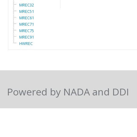
MREC32
MREC51
MREC61
MREC71
MREC75
MREC91
HWREC
Powered by NADA and DDI