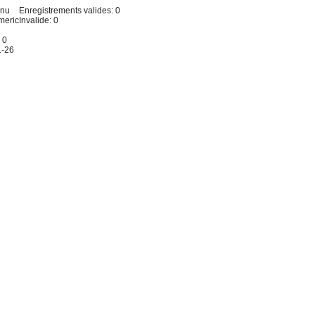
inu
Enregistrements valides: 0
meric
Invalide: 0
 0
1-26