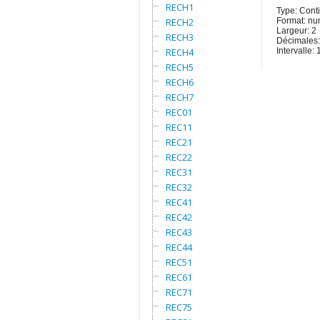
RECH1
Type: Cont
RECH2
Format: nu
Largeur: 2
RECH3
Décimales:
RECH4
Intervalle: 
RECH5
RECH6
RECH7
REC01
REC11
REC21
REC22
REC31
REC32
REC41
REC42
REC43
REC44
REC51
REC61
REC71
REC75