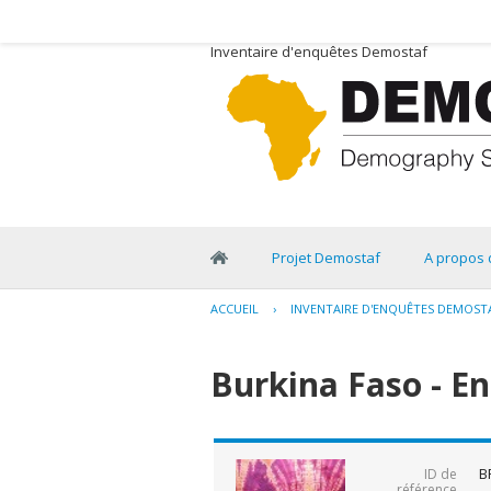
Inventaire d'enquêtes Demostaf
Projet Demostaf
A propos 
ACCUEIL
›
INVENTAIRE D'ENQUÊTES DEMOST
Burkina Faso - E
B
ID de
référence