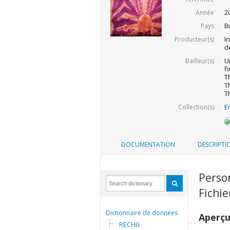
2
Année
B
Pays
I
Producteur(s)
d
U
Bailleur(s)
f
T
T
T
E
Collection(s)
DOCUMENTATION
DESCRIPTI
Perso
Fichie
Dictionnaire de données
Aperç
RECH0