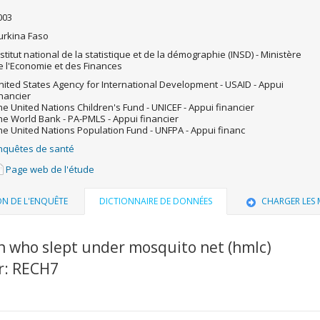
003
urkina Faso
nstitut national de la statistique et de la démographie (INSD) - Ministère
e l'Economie et des Finances
nited States Agency for International Development - USAID - Appui
inancier
he United Nations Children's Fund - UNICEF - Appui financier
he World Bank - PA-PMLS - Appui financier
he United Nations Population Fund - UNFPA - Appui financ
nquêtes de santé
Page web de l'étude
ON DE L'ENQUÊTE
DICTIONNAIRE DE DONNÉES
CHARGER LES
n who slept under mosquito net (hmlc)
r: RECH7
u