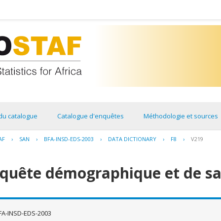
du catalogue
Catalogue d'enquêtes
Méthodologie et sources
AF
›
SAN
›
BFA-INSD-EDS-2003
›
DATA DICTIONARY
›
F8
›
V219
nquête démographique et de sa
FA-INSD-EDS-2003