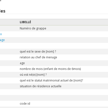
r
les
LIBELLÉ
Numéro de grappe
on
age
quel est le sexe de [nom] ?
relation au chef de menage
age
nombre de mois (enfant de moins de 6mois)
où est né(e) [nom] ?
quel est le statut matrimonial actuel de [nom]?
situation de résidence actuelle
code id