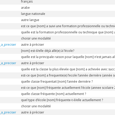
français
arabe
langue nationale
autre langue
est ce que [nom] a suivi une formation professionnelle ou techni
quelle est la formation professionnelle ou technique que [nom] a
choisir une modalité
_a_preciser
autre à préciser
[nom] est-il/elle déjà allé(e) à l’école?
quelle est la principale raison pour laquelle [nom] n’est jamais all
_a_preciser
autre à préciser
quelle est la classe la plus élevée que [nom] a achevée avec succ
est-ce que [nom] a frequente(e) l’ecole l’année dernière (année 
quelle classe frequentait [nom] l’année dernière ?
est-ce que [nom] fréquente actuellement l’école (annee scolaire 
quelle classe fréquente [nom] actuellement ?
quel type d’école [nom] fréquente-t-il/elle actuellement ?
choisir une modalité
_a_preciser
autre à préciser