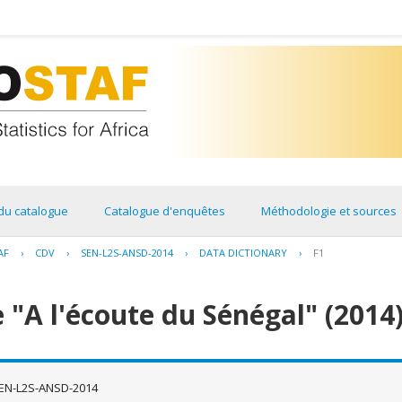
du catalogue
Catalogue d'enquêtes
Méthodologie et sources
AF
›
CDV
›
SEN-L2S-ANSD-2014
›
DATA DICTIONARY
›
F1
 "A l'écoute du Sénégal" (2014
EN-L2S-ANSD-2014