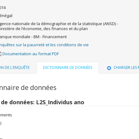
014
énégal
gence nationale de la démographie et de la statistique (ANSD) -
inistère de l’économie, des finances et du plan
anque mondiale - BM - Financement
nquêtes sur la pauvreté et les conditions de vie
Documentation au format PDF
ON DE L'ENQUÊTE
DICTIONNAIRE DE DONNÉES
CHARGER LES
onnaire de données
r de données: L2S_Individus ano
ements
)