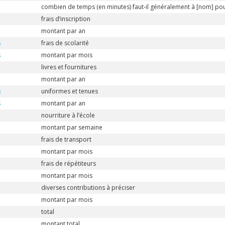
combien de temps (en minutes) faut-il généralement à [nom] pour
frais d’inscription
montant par an
s
frais de scolarité
s
montant par mois
livres et fournitures
montant par an
s
uniformes et tenues
s
montant par an
nourriture à l’école
montant par semaine
frais de transport
montant par mois
frais de répétiteurs
montant par mois
diverses contributions à préciser
montant par mois
total
montant total