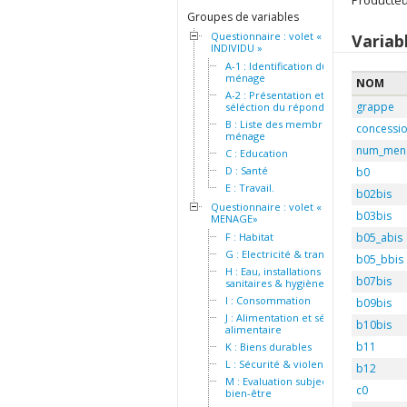
Producteu
Groupes de variables
Questionnaire : volet «
Variab
INDIVIDU »
A-1 : Identification du
ménage
NOM
A-2 : Présentation et
grappe
séléction du répondant
B : Liste des membres du
concessi
ménage
num_men
C : Education
D : Santé
b0
E : Travail.
b02bis
Questionnaire : volet «
b03bis
MENAGE»
F : Habitat
b05_abis
G : Electricité & transport
b05_bbis
H : Eau, installations
b07bis
sanitaires & hygiène
I : Consommation
b09bis
J : Alimentation et sécurité
b10bis
alimentaire
b11
K : Biens durables
L : Sécurité & violence
b12
M : Evaluation subjective du
c0
bien-être