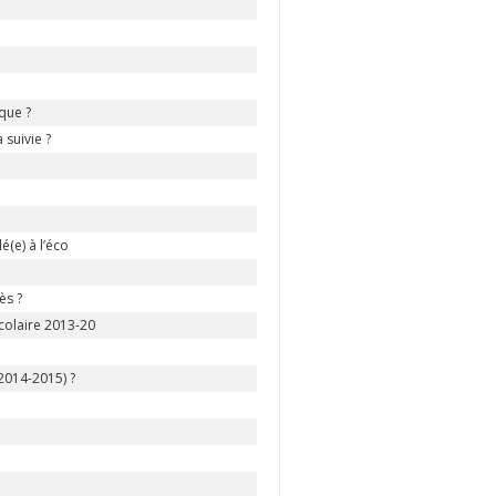
que ?
 suivie ?
é(e) à l’éco
ès ?
scolaire 2013-20
2014-2015) ?