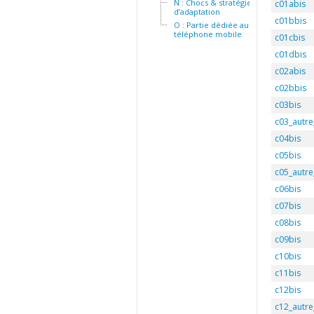
N : Chocs & stratégies
c01abis
d’adaptation
c01bbis
O : Partie dédiée au
téléphone mobile
c01cbis
c01dbis
c02abis
c02bbis
c03bis
c03_autre
c04bis
c05bis
c05_autre
c06bis
c07bis
c08bis
c09bis
c10bis
c11bis
c12bis
c12_autre