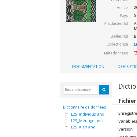
2
Année
S
Pays
A
Producteur(s)
M
B
Bailleur(s)
E
Collection(s)
Métadonnées
DOCUMENTATION
DESCRIPTI
Dicti
Fichie
Dictionnaire de données
Enregistr
L2S_Individus ano
L2S_Ménage ano
Variable(s
L2S_Kish ano
Version