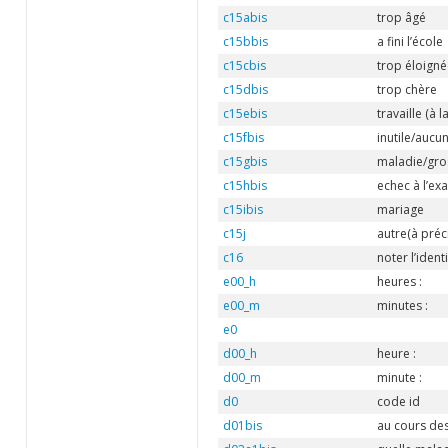
c15abis
trop âgé
c15bbis
a fini l’école
c15cbis
trop éloigné
c15dbis
trop chère
c15ebis
travaille (à
c15fbis
inutile/aucun
c15gbis
maladie/gro
c15hbis
echec à l’e
c15ibis
mariage
c15j
autre(à préc
c16
noter l’iden
e00_h
heures :
e00_m
minutes :
e0
d00_h
heure :
d00_m
minute :
d0
code id
d01bis
au cours des