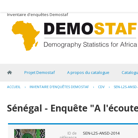
Inventaire d'enquêtes Demostaf
Projet Demostaf
A propos du catalogue
Catalog
ACCUEIL
›
INVENTAIRE D'ENQUÊTES DEMOSTAF
›
CDV
›
SEN-L2S-ANSD-
Sénégal - Enquête "A l'écout
SEN-L2S-ANSD-2014
ID de
référence