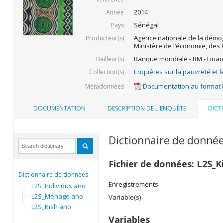
2014
Année
Sénégal
Pays
Agence nationale de la démogr
Producteur(s)
Ministère de l’économie, des 
Banque mondiale - BM - Fina
Bailleur(s)
Enquêtes sur la pauvreté et l
Collection(s)
Documentation au format
Métadonnées
DOCUMENTATION
DESCRIPTION DE L'ENQUÊTE
DICT
Dictionnaire de donné
Fichier de données: L2S_K
Dictionnaire de données
Enregistrements
L2S_Individus ano
L2S_Ménage ano
Variable(s)
L2S_Kish ano
Variables