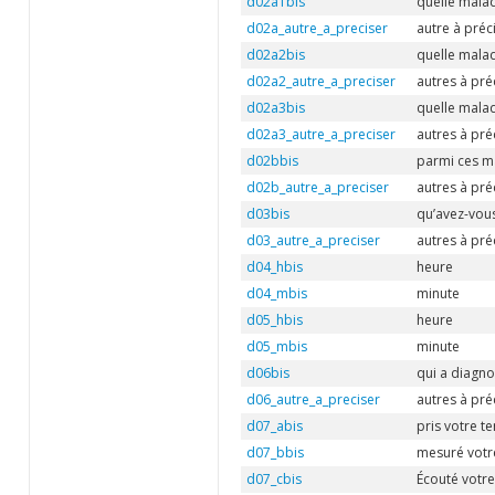
d02a1bis
quelle malad
d02a_autre_a_preciser
autre à préc
d02a2bis
quelle malad
d02a2_autre_a_preciser
autres à pré
d02a3bis
quelle malad
d02a3_autre_a_preciser
autres à pré
d02bbis
parmi ces ma
d02b_autre_a_preciser
autres à pré
d03bis
qu’avez-vous
d03_autre_a_preciser
autres à pré
d04_hbis
heure
d04_mbis
minute
d05_hbis
heure
d05_mbis
minute
d06bis
qui a diagno
d06_autre_a_preciser
autres à pré
d07_abis
pris votre t
d07_bbis
mesuré votre
d07_cbis
Écouté votre