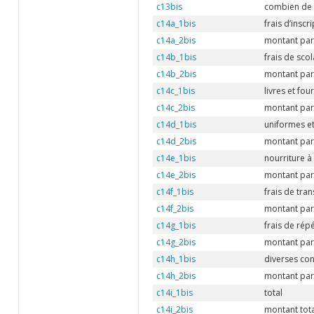
c13bis
combien de t
c14a_1bis
frais d’inscr
c14a_2bis
montant par
c14b_1bis
frais de scol
c14b_2bis
montant par
c14c_1bis
livres et fou
c14c_2bis
montant par
c14d_1bis
uniformes et
c14d_2bis
montant par
c14e_1bis
nourriture à 
c14e_2bis
montant par
c14f_1bis
frais de tra
c14f_2bis
montant par
c14g_1bis
frais de répé
c14g_2bis
montant par
c14h_1bis
diverses con
c14h_2bis
montant par
c14i_1bis
total
c14i_2bis
montant tota