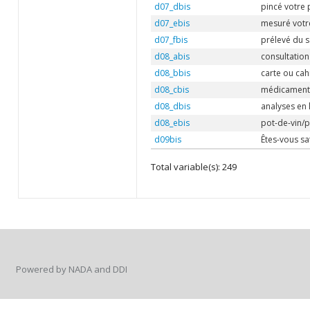
d07_dbis
pincé votre
d07_ebis
mesuré votr
d07_fbis
prélevé du s
d08_abis
consultation
d08_bbis
carte ou cah
d08_cbis
médicament
d08_dbis
analyses en 
d08_ebis
pot-de-vin/p
d09bis
Êtes-vous sa
Total variable(s): 249
Powered by NADA and DDI