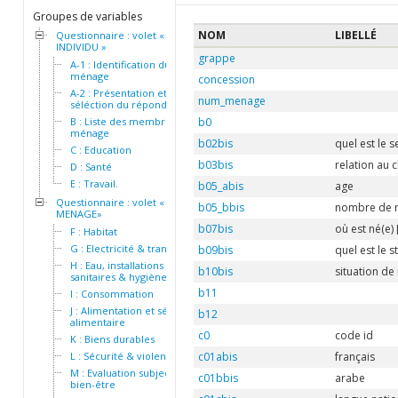
Groupes de variables
NOM
LIBELLÉ
Questionnaire : volet «
INDIVIDU »
grappe
A-1 : Identification du
ménage
concession
A-2 : Présentation et
num_menage
séléction du répondant
B : Liste des membres du
b0
ménage
b02bis
quel est le 
C : Education
b03bis
relation au
D : Santé
E : Travail.
b05_abis
age
Questionnaire : volet «
b05_bbis
nombre de m
MENAGE»
b07bis
où est né(e)
F : Habitat
G : Electricité & transport
b09bis
quel est le 
H : Eau, installations
b10bis
situation de
sanitaires & hygiène
b11
I : Consommation
J : Alimentation et sécurité
b12
alimentaire
c0
code id
K : Biens durables
L : Sécurité & violence
c01abis
français
M : Evaluation subjective du
c01bbis
arabe
bien-être