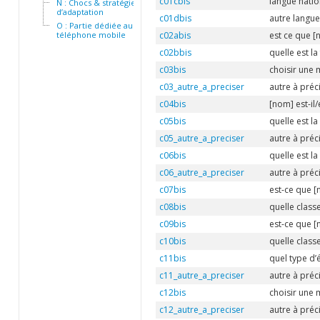
c01cbis
langue natio
N : Chocs & stratégies
d’adaptation
c01dbis
autre langue
O : Partie dédiée au
téléphone mobile
c02abis
est ce que [
c02bbis
quelle est l
c03bis
choisir une 
c03_autre_a_preciser
autre à préc
c04bis
[nom] est-il/e
c05bis
quelle est la
c05_autre_a_preciser
autre à préc
c06bis
quelle est l
c06_autre_a_preciser
autre à préc
c07bis
est-ce que [
c08bis
quelle class
c09bis
est-ce que [
c10bis
quelle class
c11bis
quel type d’
c11_autre_a_preciser
autre à préc
c12bis
choisir une 
c12_autre_a_preciser
autre à préc