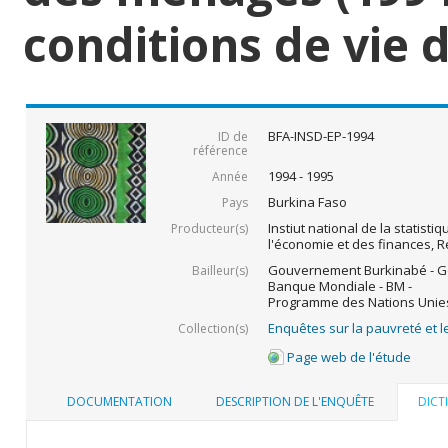
conditions de vie
BFA-INSD-EP-1994
ID de
référence
1994 - 1995
Année
Burkina Faso
Pays
Instiut national de la statist
Producteur(s)
l'économie et des finances, 
Gouvernement Burkinabé - G
Bailleur(s)
Banque Mondiale - BM -
Programme des Nations Unies
Enquêtes sur la pauvreté et l
Collection(s)
Page web de l'étude
DOCUMENTATION
DESCRIPTION DE L'ENQUÊTE
DICT