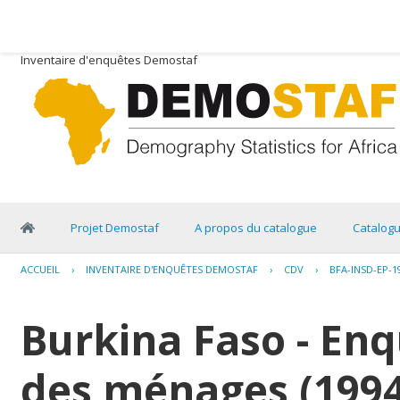
Inventaire d'enquêtes Demostaf
Projet Demostaf
A propos du catalogue
Catalog
ACCUEIL
›
INVENTAIRE D'ENQUÊTES DEMOSTAF
›
CDV
›
BFA-INSD-EP-1
Burkina Faso - Enq
des ménages (1994)