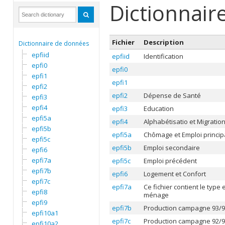
Dictionnair
Fichier
Description
Dictionnaire de données
epfiid
epfiid
Identification
epfi0
epfi0
epfi1
epfi1
epfi2
epfi2
Dépense de Santé
epfi3
epfi4
epfi3
Education
epfi5a
epfi4
Alphabétisatio et Migratio
epfi5b
epfi5a
Chômage et Emploi princip
epfi5c
epfi5b
Emploi secondaire
epfi6
epfi7a
epfi5c
Emploi précédent
epfi7b
epfi6
Logement et Confort
epfi7c
epfi7a
Ce fichier contient le type
epfi8
ménage
epfi9
epfi7b
Production campagne 93/9
epfi10a1
epfi7c
Production campagne 92/9
epfi10a2