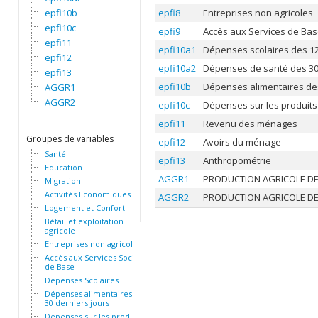
epfi10b
epfi8
Entreprises non agricoles
epfi10c
epfi9
Accès aux Services de Bas
epfi11
epfi10a1
Dépenses scolaires des 12
epfi12
epfi10a2
Dépenses de santé des 30 
epfi13
epfi10b
Dépenses alimentaires des
AGGR1
AGGR2
epfi10c
Dépenses sur les produits
epfi11
Revenu des ménages
Groupes de variables
epfi12
Avoirs du ménage
Santé
epfi13
Anthropométrie
Education
AGGR1
PRODUCTION AGRICOLE DE
Migration
Activités Economiques
AGGR2
PRODUCTION AGRICOLE DE
Logement et Confort
Bétail et exploitation
agricole
Entreprises non agricoles
Accès aux Services Sociaux
de Base
Dépenses Scolaires
Dépenses alimentaires des
30 derniers jours
Dépenses sur les produits