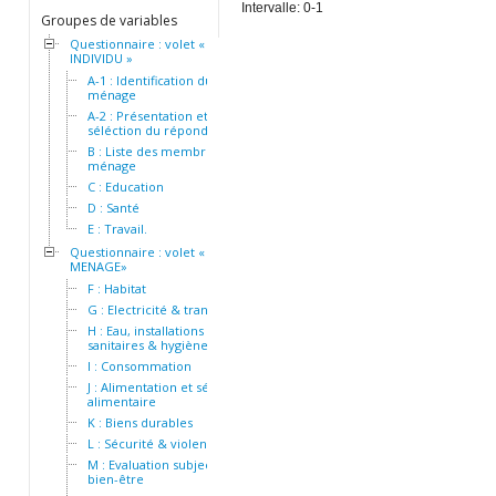
Intervalle: 0-1
Groupes de variables
Questionnaire : volet «
INDIVIDU »
A-1 : Identification du
ménage
A-2 : Présentation et
séléction du répondant
B : Liste des membres du
ménage
C : Education
D : Santé
E : Travail.
Questionnaire : volet «
MENAGE»
F : Habitat
G : Electricité & transport
H : Eau, installations
sanitaires & hygiène
I : Consommation
J : Alimentation et sécurité
alimentaire
K : Biens durables
L : Sécurité & violence
M : Evaluation subjective du
bien-être