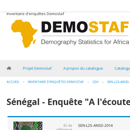
Inventaire d'enquêtes Demostaf
Projet Demostaf
A propos du catalogue
Catalog
ACCUEIL
›
INVENTAIRE D'ENQUÊTES DEMOSTAF
›
CDV
›
SEN-L2S-ANSD-
Sénégal - Enquête "A l'écout
SEN-L2S-ANSD-2014
ID de
référence