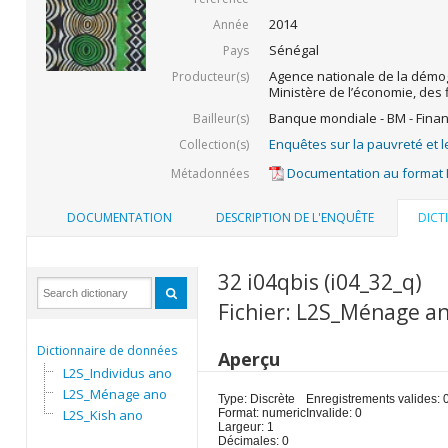
2014
Année
Sénégal
Pays
Agence nationale de la démogr
Producteur(s)
Ministère de l’économie, des 
Banque mondiale - BM - Fina
Bailleur(s)
Enquêtes sur la pauvreté et l
Collection(s)
Documentation au format
Métadonnées
DOCUMENTATION
DESCRIPTION DE L'ENQUÊTE
DICT
32 i04qbis (i04_32_q)
Fichier: L2S_Ménage a
Dictionnaire de données
Aperçu
L2S_Individus ano
L2S_Ménage ano
Type: Discrète
Enregistrements valides: 
L2S_Kish ano
Format: numeric
Invalide: 0
Largeur: 1
Décimales: 0