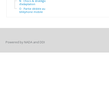
N : Chocs & stratégies
d’adaptation
O : Partie dédiée au
téléphone mobile
Powered by NADA and DDI