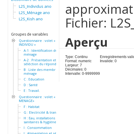
approximativ
L2S_Individus ano
L2S_Ménage ano
Fichier: L2
L2S_Kish ano
Groupes de variables
Aperçu
Questionnaire : volet «
INDIVIDU »
A-1 : Identification du
ménage
Type: Continu
Enregistrements vali
A-2 : Présentation et
Format: numeric
Invalide: 0
séléction du répondant
Largeur: 7
B : Liste des membres du
Décimales: 0
ménage
Intervalle: 0-9999999
C : Education
D : Santé
E : Travail.
Questionnaire : volet «
MENAGE»
F : Habitat
G : Electricité & transport
H : Eau, installations
sanitaires & hygiène
I : Consommation
J : Alimentation et sécurité