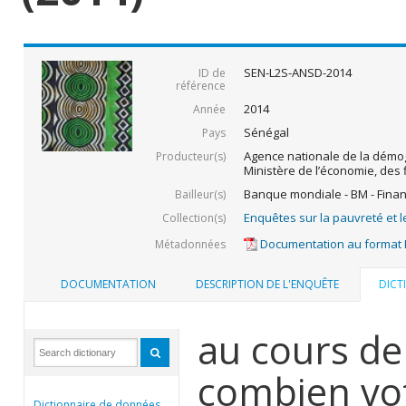
SEN-L2S-ANSD-2014
ID de
référence
2014
Année
Sénégal
Pays
Agence nationale de la démogr
Producteur(s)
Ministère de l’économie, des 
Banque mondiale - BM - Fina
Bailleur(s)
Enquêtes sur la pauvreté et l
Collection(s)
Documentation au format
Métadonnées
DOCUMENTATION
DESCRIPTION DE L'ENQUÊTE
DICT
au cours de
combien vot
Dictionnaire de données