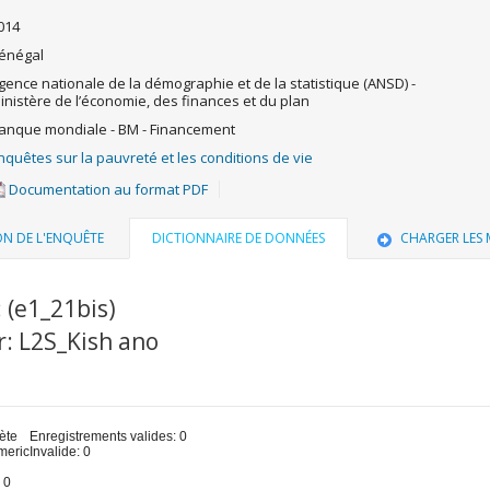
014
énégal
gence nationale de la démographie et de la statistique (ANSD) -
inistère de l’économie, des finances et du plan
anque mondiale - BM - Financement
nquêtes sur la pauvreté et les conditions de vie
Documentation au format PDF
ON DE L'ENQUÊTE
DICTIONNAIRE DE DONNÉES
CHARGER LES
: (e1_21bis)
r: L2S_Kish ano
u
ète
Enregistrements valides: 0
meric
Invalide: 0
 0