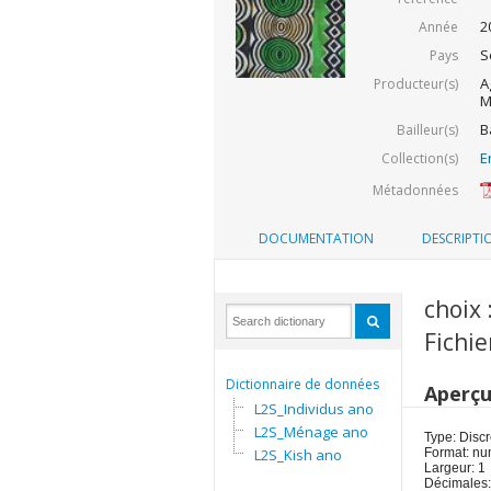
2
Année
S
Pays
A
Producteur(s)
M
B
Bailleur(s)
E
Collection(s)
Métadonnées
DOCUMENTATION
DESCRIPTI
choix 
Fichie
Dictionnaire de données
Aperç
L2S_Individus ano
L2S_Ménage ano
Type: Discr
L2S_Kish ano
Format: nu
Largeur: 1
Décimales: