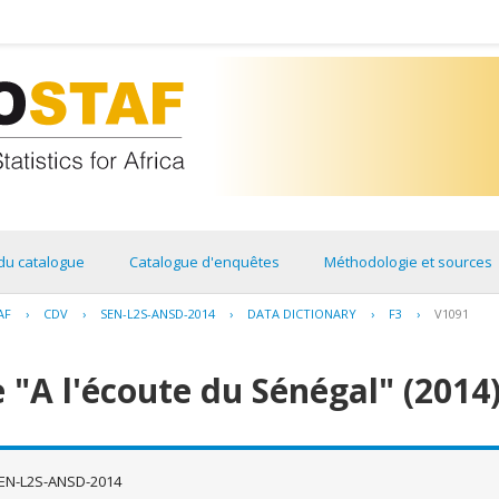
du catalogue
Catalogue d'enquêtes
Méthodologie et sources
AF
›
CDV
›
SEN-L2S-ANSD-2014
›
DATA DICTIONARY
›
F3
›
V1091
 "A l'écoute du Sénégal" (2014
EN-L2S-ANSD-2014