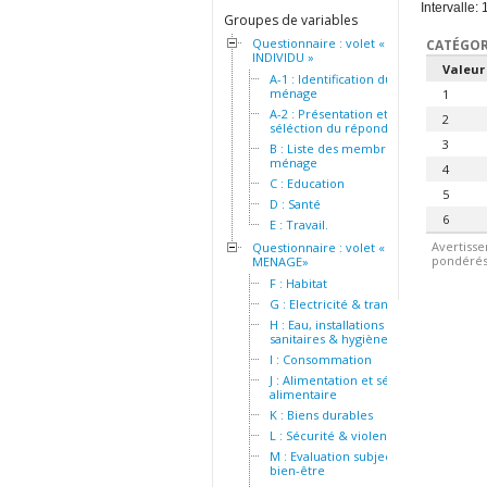
Intervalle: 
Groupes de variables
Questionnaire : volet «
CATÉGOR
INDIVIDU »
Valeur
A-1 : Identification du
ménage
1
A-2 : Présentation et
2
séléction du répondant
3
B : Liste des membres du
ménage
4
C : Education
5
D : Santé
6
E : Travail.
Avertisse
Questionnaire : volet «
pondérés.
MENAGE»
F : Habitat
G : Electricité & transport
H : Eau, installations
sanitaires & hygiène
I : Consommation
J : Alimentation et sécurité
alimentaire
K : Biens durables
L : Sécurité & violence
M : Evaluation subjective du
bien-être