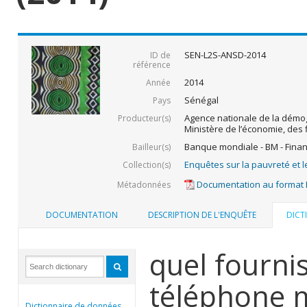
SEN-L2S-ANSD-2014
ID de
référence
2014
Année
Sénégal
Pays
Agence nationale de la démogr
Producteur(s)
Ministère de l’économie, des 
Banque mondiale - BM - Fina
Bailleur(s)
Enquêtes sur la pauvreté et l
Collection(s)
Documentation au format
Métadonnées
DOCUMENTATION
DESCRIPTION DE L'ENQUÊTE
DICT
quel fourni
téléphone m
Dictionnaire de données