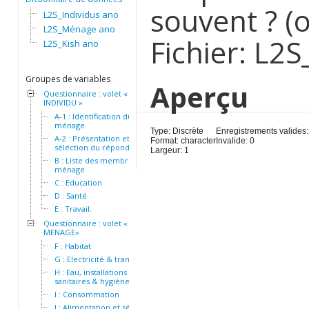
souvent ? (
L2S_Individus ano
L2S_Ménage ano
Fichier: L2S
L2S_Kish ano
Groupes de variables
Aperçu
Questionnaire : volet «
INDIVIDU »
A-1 : Identification du
ménage
Type: Discrète
Enregistrements valides:
A-2 : Présentation et
Format: character
Invalide: 0
séléction du répondant
Largeur: 1
B : Liste des membres du
ménage
C : Education
D : Santé
E : Travail.
Questionnaire : volet «
MENAGE»
F : Habitat
G : Electricité & transport
H : Eau, installations
sanitaires & hygiène
I : Consommation
J : Alimentation et sécurité