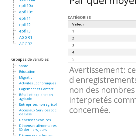
Par quel moye
epfi10b
epfi10c
CATÉGORIES
epfi11
epfi12
Valeur
epfi13
1
AGGR1
2
AGGR2
3
4
Groupes de variables
5
Santé
Avertissement: ce
Education
d'enregistrements
Migration
Activités Economiques
non des nombres 
Logement et Confort
Bétail et exploitation
interpretés comme
agricole
Entreprises non agricoles
concernée.
Accès aux Services Sociaux
de Base
Dépenses Scolaires
Dépenses alimentaires des
30 derniers jours
Dépenses sur les produits