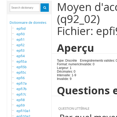
Moyen d'acc
(q92_02)
Dictionnaire de données
Fichier: epfi
epfiid
epfi0
epfi1
Aperçu
epfi2
epfi3
epfi4
Type: Discrète
Enregistrements valides: 
epfi5a
Format: numeric
Invalide: 0
epfi5b
Largeur: 1
Décimales: 0
epfi5c
Intervalle: 1-9
epfi6
Invalide: 9
epfi7a
Questions e
epfi7b
epfi7c
epfi8
epfi9
QUESTION LITTÉRALE
epfi10a1
epfi10a2