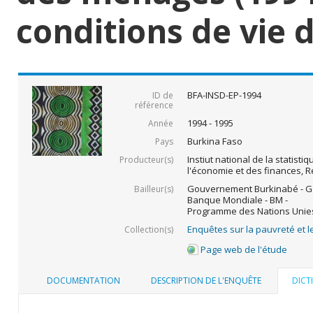
conditions de vie
BFA-INSD-EP-1994
ID de
référence
1994 - 1995
Année
Burkina Faso
Pays
Instiut national de la statist
Producteur(s)
l'économie et des finances, 
Gouvernement Burkinabé - G
Bailleur(s)
Banque Mondiale - BM -
Programme des Nations Unies
Enquêtes sur la pauvreté et l
Collection(s)
Page web de l'étude
DOCUMENTATION
DESCRIPTION DE L'ENQUÊTE
DICT