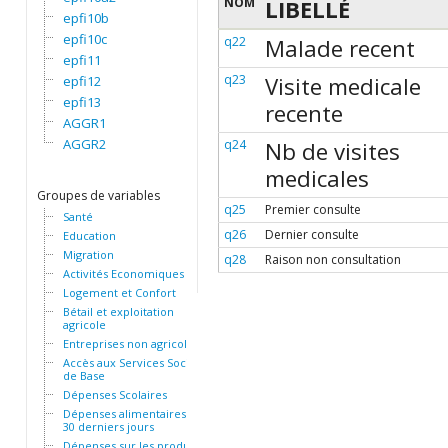
NOM
LIBELLÉ
epfi10b
epfi10c
q22
Malade recent
epfi11
q23
Visite medicale
epfi12
epfi13
recente
AGGR1
AGGR2
q24
Nb de visites
medicales
Groupes de variables
q25
Premier consulte
Santé
q26
Dernier consulte
Education
Migration
q28
Raison non consultation
Activités Economiques
Logement et Confort
Bétail et exploitation
agricole
Entreprises non agricoles
Accès aux Services Sociaux
de Base
Dépenses Scolaires
Dépenses alimentaires des
30 derniers jours
Dépenses sur les produits