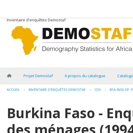
Inventaire d'enquêtes Demostaf
Projet Demostaf
A propos du catalogue
Catalog
ACCUEIL
›
INVENTAIRE D'ENQUÊTES DEMOSTAF
›
CDV
›
BFA-INSD-EP-1
Burkina Faso - Enq
des ménages (1994)