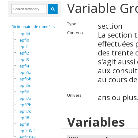
Variable Gr
section
Type
Dictionnaire de données
La section 
Contenu
epfiid
epfi0
effectuées
epfi1
des trente d
epfi2
s'agit auss
epfi3
epfi4
aux consult
epfi5a
au cours de
epfi5b
epfi5c
epfi6
ans ou plus
Univers
epfi7a
epfi7b
epfi7c
Variables
epfi8
epfi9
epfi10a1
epfi10a2