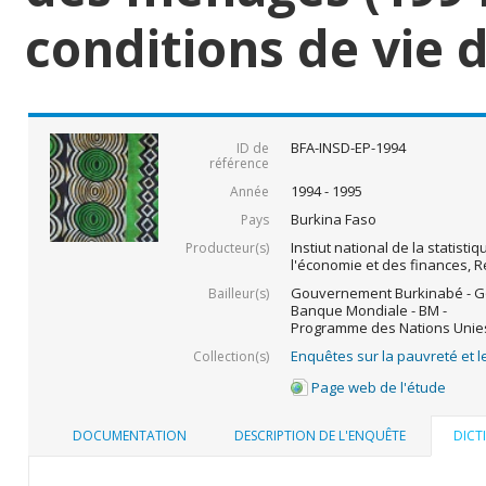
conditions de vie
BFA-INSD-EP-1994
ID de
référence
1994 - 1995
Année
Burkina Faso
Pays
Instiut national de la statist
Producteur(s)
l'économie et des finances, 
Gouvernement Burkinabé - G
Bailleur(s)
Banque Mondiale - BM -
Programme des Nations Unies
Enquêtes sur la pauvreté et l
Collection(s)
Page web de l'étude
DOCUMENTATION
DESCRIPTION DE L'ENQUÊTE
DICT