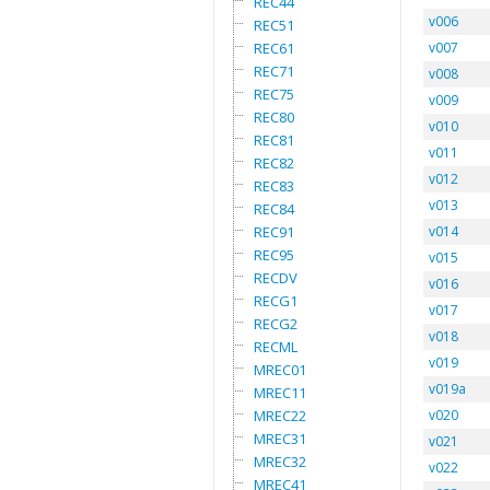
REC44
v006
REC51
REC61
v007
REC71
v008
REC75
v009
REC80
v010
REC81
v011
REC82
v012
REC83
v013
REC84
REC91
v014
REC95
v015
RECDV
v016
RECG1
v017
RECG2
v018
RECML
v019
MREC01
v019a
MREC11
MREC22
v020
MREC31
v021
MREC32
v022
MREC41