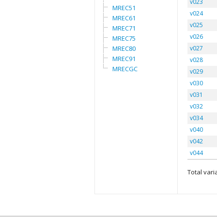
v023
MREC51
v024
MREC61
v025
MREC71
v026
MREC75
MREC80
v027
MREC91
v028
MRECGC
v029
v030
v031
v032
v034
v040
v042
v044
Total varia