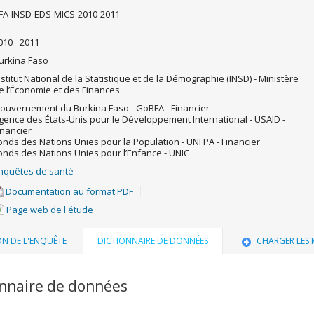
FA-INSD-EDS-MICS-2010-2011
010 - 2011
urkina Faso
nstitut National de la Statistique et de la Démographie (INSD) - Ministère
e l’Économie et des Finances
ouvernement du Burkina Faso - GoBFA - Financier
gence des États-Unis pour le Développement International - USAID -
inancier
onds des Nations Unies pour la Population - UNFPA - Financier
onds des Nations Unies pour l’Enfance - UNIC
nquêtes de santé
Documentation au format PDF
Page web de l'étude
ON DE L'ENQUÊTE
DICTIONNAIRE DE DONNÉES
CHARGER LES
onnaire de données