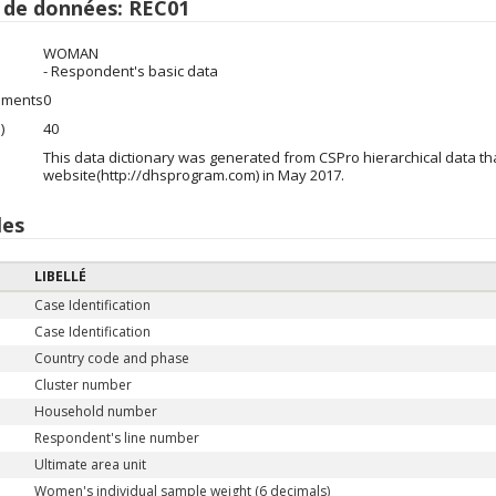
r de données: REC01
WOMAN
- Respondent's basic data
ements
0
)
40
This data dictionary was generated from CSPro hierarchical data 
website(http://dhsprogram.com) in May 2017.
les
LIBELLÉ
Case Identification
Case Identification
Country code and phase
Cluster number
Household number
Respondent's line number
Ultimate area unit
Women's individual sample weight (6 decimals)