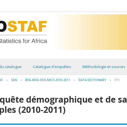
du catalogue
Catalogue d'enquêtes
Méthodologie et sources
AF
›
SAN
›
BFA-INSD-EDS-MICS-2010-2011
›
DATA DICTIONARY
›
F11
nquête démographique et de sa
ples (2010-2011)