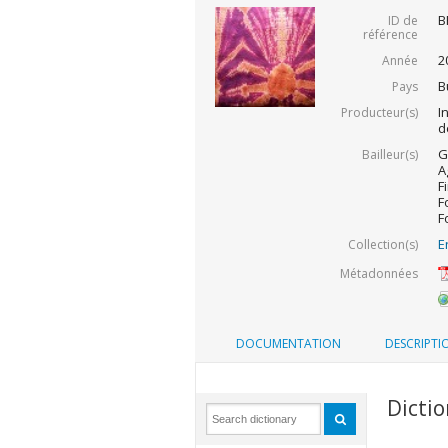
B
ID de
référence
2
Année
B
Pays
I
Producteur(s)
d
G
Bailleur(s)
A
F
F
F
E
Collection(s)
Métadonnées
DOCUMENTATION
DESCRIPTI
Dicti