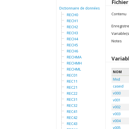
Fichie
Dictionnaire de données
Contenu
RECH0
RECH1
Enregistr
RECH2
RECH3
Variable(s
RECH4
Notes
RECH5
RECH6
RECHMA
Variab
RECHMH
RECHML
NOM
REC01
hhid
REC11
caseid
REC21
REC22
v000
REC31
v001
REC32
v002
REC41
v003
REC42
v004
REC43
v005