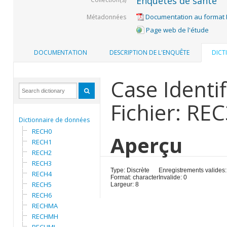
Enquêtes de santé
Documentation au format
Métadonnées
Page web de l'étude
DOCUMENTATION
DESCRIPTION DE L'ENQUÊTE
DICT
Case Identif
Fichier: RE
Dictionnaire de données
RECH0
Aperçu
RECH1
RECH2
RECH3
Type: Discrète
Enregistrements valides:
RECH4
Format: character
Invalide: 0
RECH5
Largeur: 8
RECH6
RECHMA
RECHMH