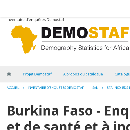
Inventaire d'enquêtes Demostaf
Projet Demostaf
A propos du catalogue
Catalog
ACCUEIL
›
INVENTAIRE D'ENQUÊTES DEMOSTAF
›
SAN
›
BFA-INSD-EDS-
Burkina Faso - E
et de santé et à i