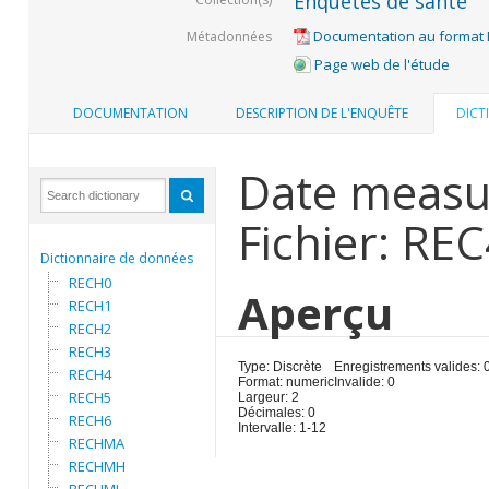
Enquêtes de santé
Documentation au format
Métadonnées
Page web de l'étude
DOCUMENTATION
DESCRIPTION DE L'ENQUÊTE
DICT
Date measu
Fichier: RE
Dictionnaire de données
RECH0
Aperçu
RECH1
RECH2
RECH3
Type: Discrète
Enregistrements valides: 
RECH4
Format: numeric
Invalide: 0
RECH5
Largeur: 2
Décimales: 0
RECH6
Intervalle: 1-12
RECHMA
RECHMH