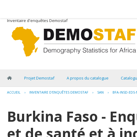
Inventaire d'enquêtes Demostaf
Projet Demostaf
A propos du catalogue
Catalog
ACCUEIL
›
INVENTAIRE D'ENQUÊTES DEMOSTAF
›
SAN
›
BFA-INSD-EDS-
Burkina Faso - E
et de santé et à i