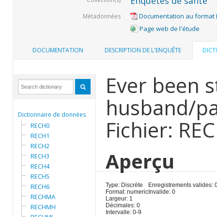
Enquêtes de santé
Documentation au format
Métadonnées
Page web de l'étude
DOCUMENTATION
DESCRIPTION DE L'ENQUÊTE
DICT
Ever been s
husband/pa
Dictionnaire de données
Fichier: RE
RECH0
RECH1
RECH2
Aperçu
RECH3
RECH4
RECH5
Type: Discrète
Enregistrements valides: 
RECH6
Format: numeric
Invalide: 0
RECHMA
Largeur: 1
Décimales: 0
RECHMH
Intervalle: 0-9