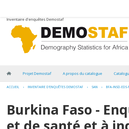
Inventaire d'enquêtes Demostaf
Projet Demostaf
A propos du catalogue
Catalog
ACCUEIL
›
INVENTAIRE D'ENQUÊTES DEMOSTAF
›
SAN
›
BFA-INSD-EDS-
Burkina Faso - E
et de santé et à i