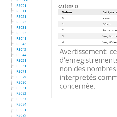
RECHML
REC01
CATÉGORIES
REC11
Valeur
Catégori
REC21
0
Never
REC22
1
Often
REC31
2
Sometime
REC32
3
Yes, but n
REC41
4
Yes, Wido
REC42
Avertissement: ce
REC43
REC44
d'enregistrements
REC51
REC61
non des nombres 
REC71
interpretés comme
REC75
REC80
concernée.
REC81
REC82
REC83
REC84
REC91
REC95