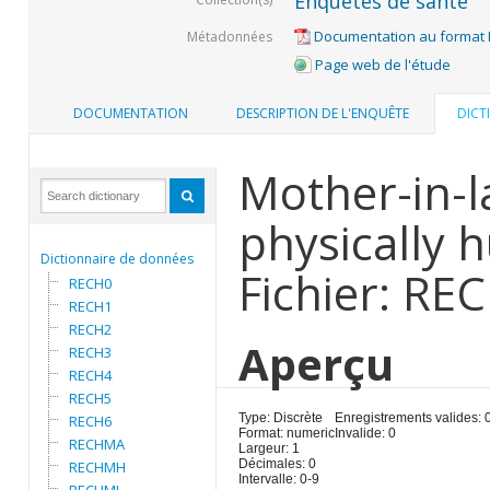
Enquêtes de santé
Documentation au format
Métadonnées
Page web de l'étude
DOCUMENTATION
DESCRIPTION DE L'ENQUÊTE
DICT
Mother-in-l
physically 
Dictionnaire de données
Fichier: RE
RECH0
RECH1
RECH2
Aperçu
RECH3
RECH4
RECH5
Type: Discrète
Enregistrements valides: 
RECH6
Format: numeric
Invalide: 0
RECHMA
Largeur: 1
Décimales: 0
RECHMH
Intervalle: 0-9