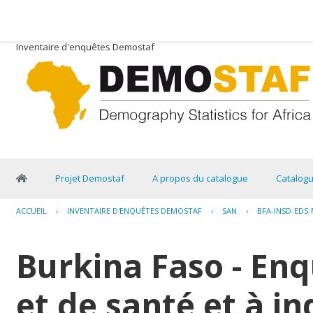
Inventaire d'enquêtes Demostaf
Projet Demostaf
A propos du catalogue
Catalog
ACCUEIL
›
INVENTAIRE D'ENQUÊTES DEMOSTAF
›
SAN
›
BFA-INSD-EDS-
Burkina Faso - E
et de santé et à i