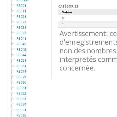
RECHML
REC01
CATÉGORIES
REC11
Valeur
REC21
0
REC22
1
REC31
Avertissement: ce
REC32
REC41
d'enregistrements
REC42
non des nombres 
REC43
REC44
interpretés comme
REC51
concernée.
REC61
REC71
REC75
REC80
REC81
REC82
REC83
REC84
REC91
REC95