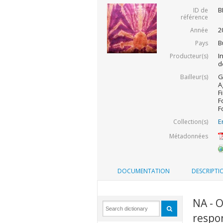
B
ID de
référence
2
Année
B
Pays
I
Producteur(s)
d
G
Bailleur(s)
A
F
F
F
E
Collection(s)
Métadonnées
DOCUMENTATION
DESCRIPTI
NA - O
respo