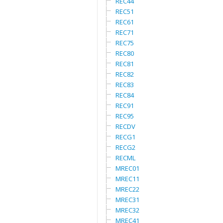
REC44
REC51
REC61
REC71
REC75
REC80
REC81
REC82
REC83
REC84
REC91
REC95
RECDV
RECG1
RECG2
RECML
MREC01
MREC11
MREC22
MREC31
MREC32
MREC41