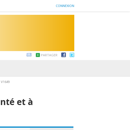
CONNEXION
PARTAGER
V1649
nté et à