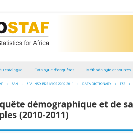
du catalogue
Catalogue d'enquêtes
Méthodologie et sources
AF
›
SAN
›
BFA-INSD-EDS-MICS-2010-2011
›
DATA DICTIONARY
›
F32
›
nquête démographique et de sa
ples (2010-2011)