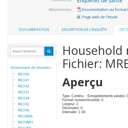
Enquêtes de santé
Documentation au format
Métadonnées
Page web de l'étude
DOCUMENTATION
DESCRIPTION DE L'ENQUÊTE
DICT
Household 
Fichier: MR
Dictionnaire de données
RECH0
Aperçu
RECH1
RECH2
RECH3
Type: Continu
Enregistrements valides: 
RECH4
Format: numeric
Invalide: 0
RECH5
Largeur: 2
Décimales: 0
RECH6
Intervalle: 1-30
RECHMA
RECHMH