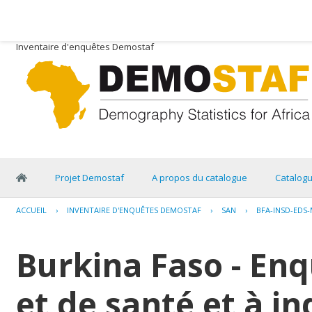
Inventaire d'enquêtes Demostaf
Projet Demostaf
A propos du catalogue
Catalog
ACCUEIL
›
INVENTAIRE D'ENQUÊTES DEMOSTAF
›
SAN
›
BFA-INSD-EDS-
Burkina Faso - E
et de santé et à i