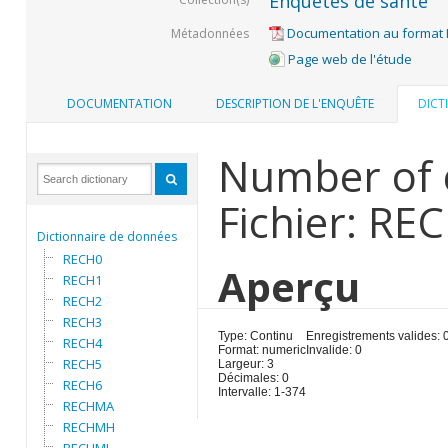
Enquêtes de santé
Documentation au format
Métadonnées
Page web de l'étude
DOCUMENTATION
DESCRIPTION DE L'ENQUÊTE
DICT
Number of 
Fichier: RE
Dictionnaire de données
RECH0
Aperçu
RECH1
RECH2
RECH3
Type: Continu
Enregistrements valides: 
RECH4
Format: numeric
Invalide: 0
RECH5
Largeur: 3
Décimales: 0
RECH6
Intervalle: 1-374
RECHMA
RECHMH