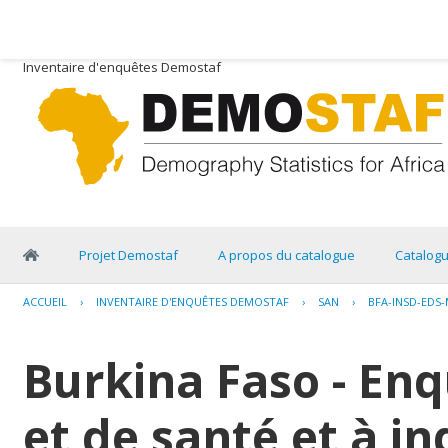
Inventaire d'enquêtes Demostaf
Projet Demostaf
A propos du catalogue
Catalog
ACCUEIL
›
INVENTAIRE D'ENQUÊTES DEMOSTAF
›
SAN
›
BFA-INSD-EDS-
Burkina Faso - E
et de santé et à i