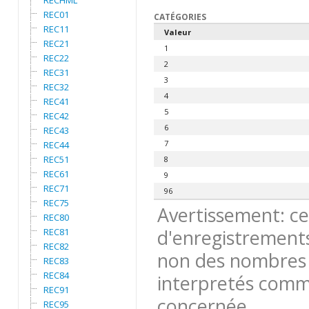
RECHML
REC01
CATÉGORIES
REC11
Valeur
REC21
1
REC22
2
REC31
3
REC32
4
REC41
5
REC42
6
REC43
7
REC44
REC51
8
REC61
9
REC71
96
REC75
Avertissement: ce
REC80
d'enregistrements
REC81
REC82
non des nombres 
REC83
REC84
interpretés comme
REC91
concernée.
REC95