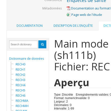
Enquêtes de santé
Documentation au format
Métadonnées
Page web de l'étude
DOCUMENTATION
DESCRIPTION DE L'ENQUÊTE
DICT
Main mode 
(sh111b)
Dictionnaire de données
Fichier: RE
RECH0
RECH1
RECH2
Aperçu
RECH3
RECH4
RECH5
Type: Discrète
Enregistrements valides: 
RECH6
Format: numeric
Invalide: 0
RECHMA
Largeur: 2
Décimales: 0
RECHMH
Intervalle: 1-99