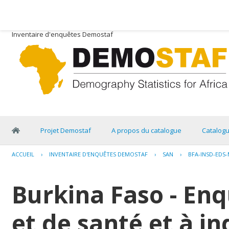
Inventaire d'enquêtes Demostaf
Projet Demostaf
A propos du catalogue
Catalog
ACCUEIL
›
INVENTAIRE D'ENQUÊTES DEMOSTAF
›
SAN
›
BFA-INSD-EDS-
Burkina Faso - E
et de santé et à i