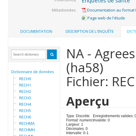
Enquêtes de santé
Documentation au format
Métadonnées
Page web de l'étude
DOCUMENTATION
DESCRIPTION DE L'ENQUÊTE
DICT
NA - Agrees
(ha58)
Dictionnaire de données
Fichier: RE
RECH0
RECH1
RECH2
Aperçu
RECH3
RECH4
RECH5
Type: Discrète
Enregistrements valides: 
RECH6
Format: numeric
Invalide: 0
RECHMA
Largeur: 1
Décimales: 0
RECHMH
Intervalle: 0-1