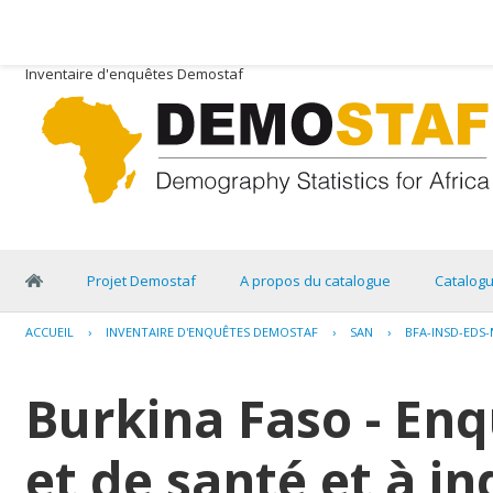
Inventaire d'enquêtes Demostaf
Projet Demostaf
A propos du catalogue
Catalog
ACCUEIL
›
INVENTAIRE D'ENQUÊTES DEMOSTAF
›
SAN
›
BFA-INSD-EDS-
Burkina Faso - E
et de santé et à i