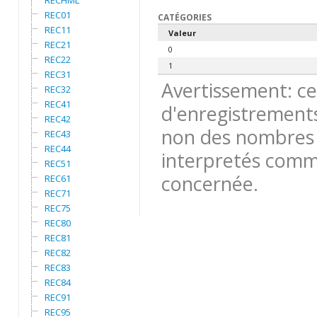
RECHML
REC01
CATÉGORIES
REC11
Valeur
REC21
0
REC22
1
REC31
Avertissement: ce
REC32
REC41
d'enregistrements
REC42
non des nombres 
REC43
REC44
interpretés comme
REC51
concernée.
REC61
REC71
REC75
REC80
REC81
REC82
REC83
REC84
REC91
REC95