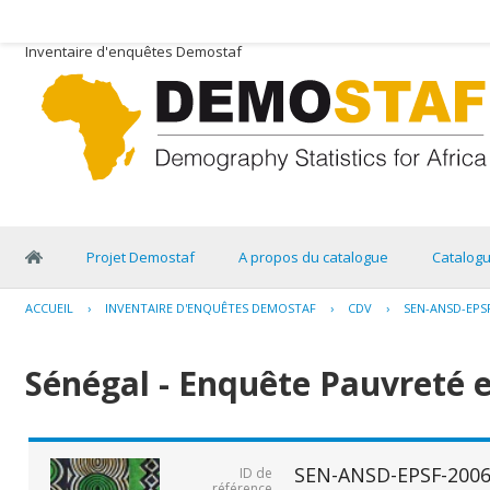
Inventaire d'enquêtes Demostaf
Projet Demostaf
A propos du catalogue
Catalog
ACCUEIL
›
INVENTAIRE D'ENQUÊTES DEMOSTAF
›
CDV
›
SEN-ANSD-EPSF
Sénégal - Enquête Pauvreté e
SEN-ANSD-EPSF-2006
ID de
référence