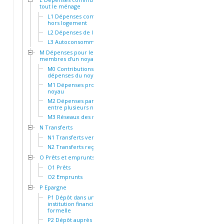
tout le ménage
L1 Dépenses communes
hors logement
L2 Dépenses de logement
L3 Autoconsommation
M Dépenses pour les
membres d'un noyau
M0 Contributions aux
dépenses du noyau
M1 Dépenses propres au
noyau
M2 Dépenses partagées
entre plusieurs noyaux
M3 Réseaux des noyaux
N Transferts
N1 Transferts versés
N2 Transferts reçus
O Prêts et emprunts
O1 Prêts
O2 Emprunts
P Epargne
P1 Dépôt dans une
institution financière
formelle
P2 Dépôt auprès d'une