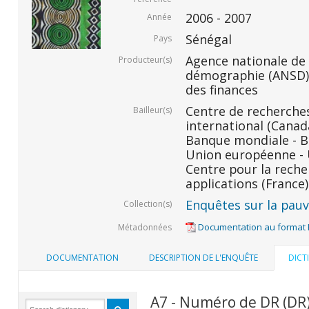
2006 - 2007
Année
Sénégal
Pays
Agence nationale de l
Producteur(s)
démographie (ANSD) 
des finances
Centre de recherche
Bailleur(s)
international (Canada
Banque mondiale - BM
Union européenne - U
Centre pour la rech
applications (France)
Enquêtes sur la pauvr
Collection(s)
Documentation au format
Métadonnées
DOCUMENTATION
DESCRIPTION DE L'ENQUÊTE
DICT
A7 - Numéro de DR (DR