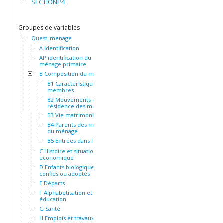
SECTIONP4
Groupes de variables
Quest_menage
A Identification
AP identification du
ménage primaire
B Composition du ménage
B1 Caractéristiques des
membres
B2 Mouvements et
résidence des membres
B3 Vie matrimoniale
B4 Parents des membres
du ménage
B5 Entrées dans le ménage
C Histoire et situation socio-
économique
D Enfants biologiques,
confiés ou adoptés
E Départs
F Alphabetisation et
éducation
G Santé
H Emplois et travaux