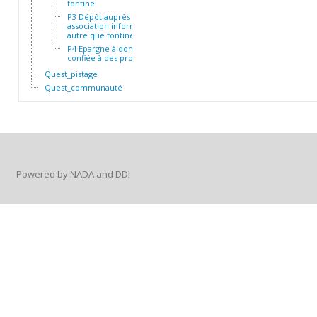
tontine
P3 Dépôt auprès d'une
association informelle
autre que tontine
P4 Epargne à domicile ou
confiée à des proches
Quest_pistage
Quest_communauté
Powered by NADA and DDI