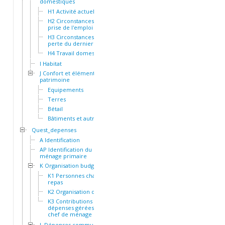
domestiques
H1 Activité actuelle
H2 Circonstances de la
prise de l'emploi actuel
H3 Circonstances de la
perte du dernier emploi
H4 Travail domestique
I Habitat
J Confort et éléments de
patrimoine
Equipements
Terres
Bétail
Bâtiments et autres actifs
Quest_depenses
A Identification
AP Identification du
ménage primaire
K Organisation budgétaire
K1 Personnes chargées du
repas
K2 Organisation des repas
K3 Contributions et
dépenses gérées par le
chef de ménage
L Dépenses communes à