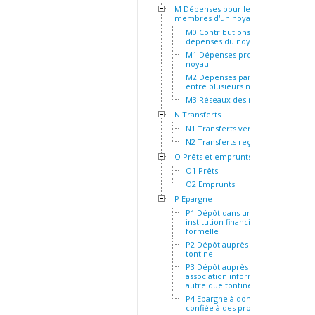
M Dépenses pour les
membres d'un noyau
M0 Contributions aux
dépenses du noyau
M1 Dépenses propres au
noyau
M2 Dépenses partagées
entre plusieurs noyaux
M3 Réseaux des noyaux
N Transferts
N1 Transferts versés
N2 Transferts reçus
O Prêts et emprunts
O1 Prêts
O2 Emprunts
P Epargne
P1 Dépôt dans une
institution financière
formelle
P2 Dépôt auprès d'une
tontine
P3 Dépôt auprès d'une
association informelle
autre que tontine
P4 Epargne à domicile ou
confiée à des proches