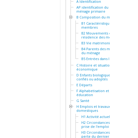
A Identification
AP identification du
ménage primaire
B Composition du ménage
B1 Caractéristiques des
membres
B2 Mouvements et
résidence des membres
B3 Vie matrimoniale
B4 Parents des membres
du ménage
B5 Entrées dans le ménage
C Histoire et situation socio-
économique
D Enfants biologiques,
confiés ou adoptés
E Départs
F Alphabetisation et
éducation
G Santé
H Emplois et travaux
domestiques
H1 Activité actuelle
H2 Circonstances de la
prise de l'emploi actuel
H3 Circonstances de la
perte du dernier emploi