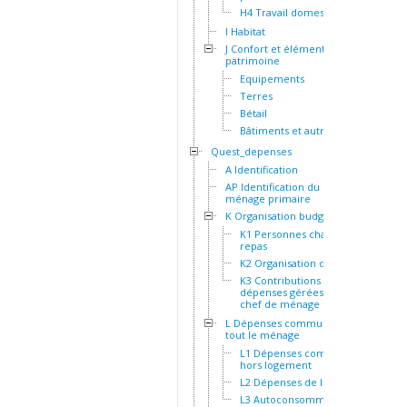
H4 Travail domestique
I Habitat
J Confort et éléments de
patrimoine
Equipements
Terres
Bétail
Bâtiments et autres actifs
Quest_depenses
A Identification
AP Identification du
ménage primaire
K Organisation budgétaire
K1 Personnes chargées du
repas
K2 Organisation des repas
K3 Contributions et
dépenses gérées par le
chef de ménage
L Dépenses communes à
tout le ménage
L1 Dépenses communes
hors logement
L2 Dépenses de logement
L3 Autoconsommation