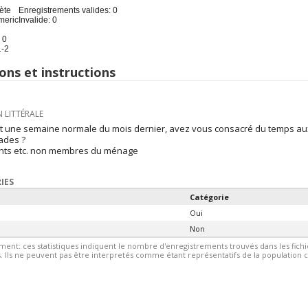
ète
Enregistrements valides: 0
meric
Invalide: 0
 0
1-2
ons et instructions
 LITTÉRALE
nt une semaine normale du mois dernier, avez vous consacré du temps a
ades ?
ants etc. non membres du ménage
IES
Catégorie
Oui
Non
ment: ces statistiques indiquent le nombre d'enregistrements trouvés dans les fic
 Ils ne peuvent pas être interpretés comme étant représentatifs de la population