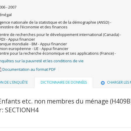
006 - 2007
énégal
gence nationale de la statistique et de la démographie (ANSD) -
inistère de l’économie et des finances
entre de recherches pour le développement international (Canada) -
RDI - Appui financier
anque mondiale - BM - Appui financier
nion européenne - UE - Appui financier
entre pour la recherche économique et ses applications (France) -
nquêtes sur la pauvreté et les conditions de vie
Documentation au format PDF
ON DE L'ENQUÊTE
DICTIONNAIRE DE DONNÉES
CHARGER LES
 Enfants etc. non membres du ménage (H409B
er: SECTIONH4
u