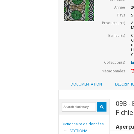
2
Année
S
Pays
A
Producteur(s)
M
C
Bailleur(s)
C
B
U
C
E
Collection(s)
Métadonnées
DOCUMENTATION
DESCRIPTI
09B -
Fichi
Dictionnaire de données
Aperç
SECTIONA