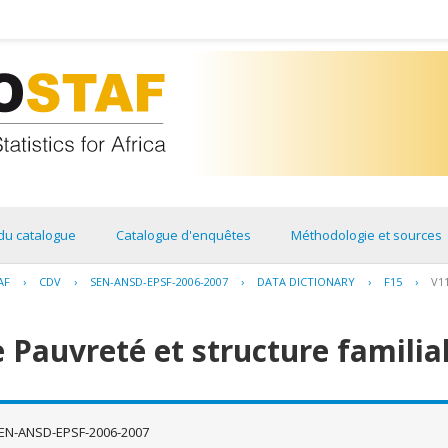
du catalogue
Catalogue d'enquêtes
Méthodologie et sources
AF
›
CDV
›
SEN-ANSD-EPSF-2006-2007
›
DATA DICTIONARY
›
F15
›
V1
 Pauvreté et structure familia
EN-ANSD-EPSF-2006-2007