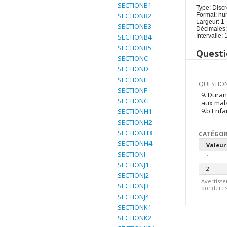
SECTIONB1
Type: Discr
SECTIONB2
Format: nu
Largeur: 1
SECTIONB3
Décimales:
SECTIONB4
Intervalle: 
SECTIONB5
Questi
SECTIONC
SECTIOND
SECTIONE
QUESTION
SECTIONF
9. Dura
SECTIONG
aux mal
9.b Enf
SECTIONH1
SECTIONH2
SECTIONH3
CATÉGOR
SECTIONH4
Valeur
SECTIONI
1
SECTIONJ1
2
SECTIONJ2
Avertisse
SECTIONJ3
pondérés.
SECTIONJ4
SECTIONK1
SECTIONK2