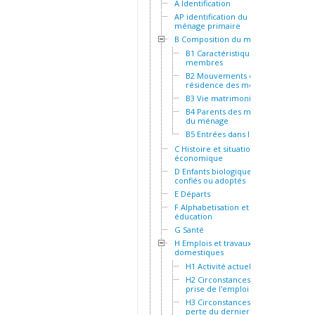
A Identification
AP identification du
ménage primaire
B Composition du ménage
B1 Caractéristiques des
membres
B2 Mouvements et
résidence des membres
B3 Vie matrimoniale
B4 Parents des membres
du ménage
B5 Entrées dans le ménage
C Histoire et situation socio-
économique
D Enfants biologiques,
confiés ou adoptés
E Départs
F Alphabetisation et
éducation
G Santé
H Emplois et travaux
domestiques
H1 Activité actuelle
H2 Circonstances de la
prise de l'emploi actuel
H3 Circonstances de la
perte du dernier emploi