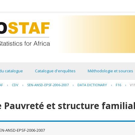
du catalogue
Catalogue d'enquêtes
Méthodologie et sources
AF
›
CDV
›
SEN-ANSD-EPSF-2006-2007
›
DATA DICTIONARY
›
F16
›
V1
 Pauvreté et structure familia
EN-ANSD-EPSF-2006-2007