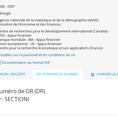
006 - 2007
énégal
gence nationale de la statistique et de la démographie (ANSD) -
inistère de l’économie et des finances
entre de recherches pour le développement international (Canada) -
RDI - Appui financier
anque mondiale - BM - Appui financier
nion européenne - UE - Appui financier
entre pour la recherche économique et ses applications (France) -
nquêtes sur la pauvreté et les conditions de vie
Documentation au format PDF
ON DE L'ENQUÊTE
DICTIONNAIRE DE DONNÉES
CHARGER LES
Numéro de DR (DR)
r: SECTIONI
u