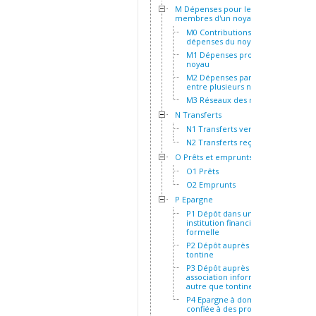
M Dépenses pour les
membres d'un noyau
M0 Contributions aux
dépenses du noyau
M1 Dépenses propres au
noyau
M2 Dépenses partagées
entre plusieurs noyaux
M3 Réseaux des noyaux
N Transferts
N1 Transferts versés
N2 Transferts reçus
O Prêts et emprunts
O1 Prêts
O2 Emprunts
P Epargne
P1 Dépôt dans une
institution financière
formelle
P2 Dépôt auprès d'une
tontine
P3 Dépôt auprès d'une
association informelle
autre que tontine
P4 Epargne à domicile ou
confiée à des proches