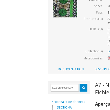
2
Année
S
Pays
A
Producteur(s)
M
C
Bailleur(s)
C
B
U
C
E
Collection(s)
Métadonnées
DOCUMENTATION
DESCRIPTI
A7 - 
Fichie
Dictionnaire de données
Aperç
SECTIONA