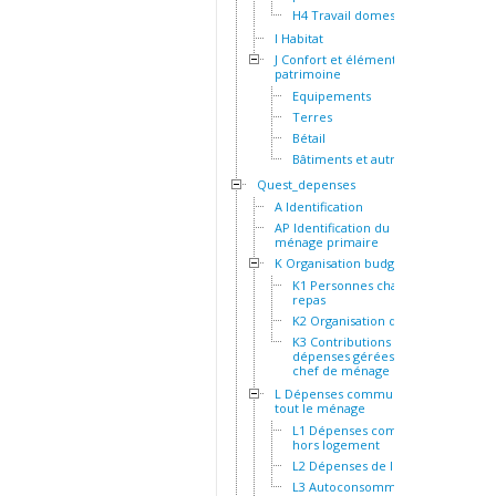
H4 Travail domestique
I Habitat
J Confort et éléments de
patrimoine
Equipements
Terres
Bétail
Bâtiments et autres actifs
Quest_depenses
A Identification
AP Identification du
ménage primaire
K Organisation budgétaire
K1 Personnes chargées du
repas
K2 Organisation des repas
K3 Contributions et
dépenses gérées par le
chef de ménage
L Dépenses communes à
tout le ménage
L1 Dépenses communes
hors logement
L2 Dépenses de logement
L3 Autoconsommation