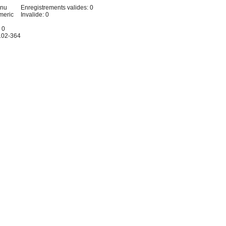
inu
Enregistrements valides: 0
meric
Invalide: 0
 0
 102-364