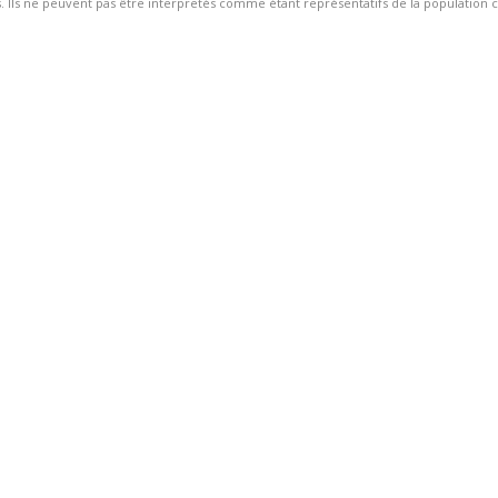
 Ils ne peuvent pas être interpretés comme étant représentatifs de la population