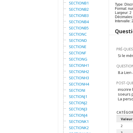
SECTIONB1
Type: Discr
SECTIONB2
Format: nu
Largeur: 2
SECTIONB3
Décimales:
SECTIONB4
Intervalle: 
SECTIONB5
Questi
SECTIONC
SECTIOND
SECTIONE
PRÉ-QUES
SECTIONF
Si le mé
SECTIONG
SECTIONH1
QUESTION
SECTIONH2
8.a Lien
SECTIONH3
POST-QU
SECTIONH4
inscrire 
SECTIONI
soeurs p
SECTIONJ1
La perso
SECTIONJ2
SECTIONJ3
CATÉGOR
SECTIONJ4
Valeur
SECTIONK1
2
SECTIONK2
3