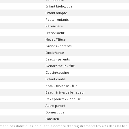
Enfant biologique
Enfant adopté
Petits - enfants
Père/mère
Frère/Soeur
Neveu/Nièce
Grands - parents
Oncle/tante
Beaux - parents
Gendre/belle - fille
Cousin/cousine
Enfant confié
Beau - fils/belle - fille
Beau - frère/belle - soeur
Ex - époux/ex - épouse
Autre parent
Domestique
Sans lien
ment: ces statistiques indiquent le nombre d'enregistrements trouvés dans les fic