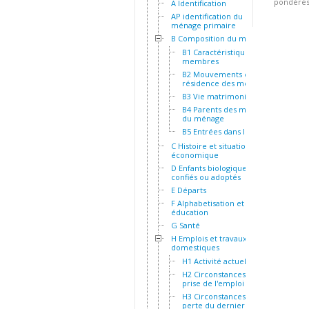
pondérés.
A Identification
AP identification du
ménage primaire
B Composition du ménage
B1 Caractéristiques des
membres
B2 Mouvements et
résidence des membres
B3 Vie matrimoniale
B4 Parents des membres
du ménage
B5 Entrées dans le ménage
C Histoire et situation socio-
économique
D Enfants biologiques,
confiés ou adoptés
E Départs
F Alphabetisation et
éducation
G Santé
H Emplois et travaux
domestiques
H1 Activité actuelle
H2 Circonstances de la
prise de l'emploi actuel
H3 Circonstances de la
perte du dernier emploi