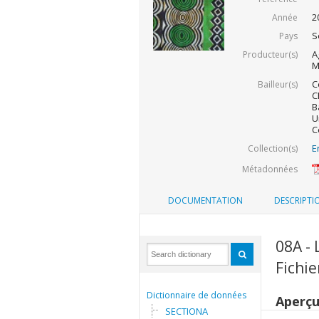
2
Année
S
Pays
A
Producteur(s)
M
C
Bailleur(s)
C
B
U
C
E
Collection(s)
Métadonnées
DOCUMENTATION
DESCRIPTI
08A - 
Fichi
Dictionnaire de données
Aperç
SECTIONA