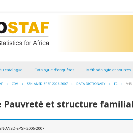
du catalogue
Catalogue d'enquêtes
Méthodologie et sources
AF
›
CDV
›
SEN-ANSD-EPSF-2006-2007
›
DATA DICTIONARY
›
F2
›
V43
 Pauvreté et structure familia
EN-ANSD-EPSF-2006-2007