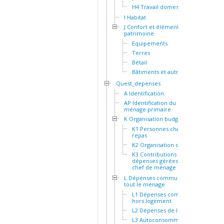
H4 Travail domestique
I Habitat
J Confort et éléments de
patrimoine
Equipements
Terres
Bétail
Bâtiments et autres actifs
Quest_depenses
A Identification
AP Identification du
ménage primaire
K Organisation budgétaire
K1 Personnes chargées du
repas
K2 Organisation des repas
K3 Contributions et
dépenses gérées par le
chef de ménage
L Dépenses communes à
tout le ménage
L1 Dépenses communes
hors logement
L2 Dépenses de logement
L3 Autoconsommation