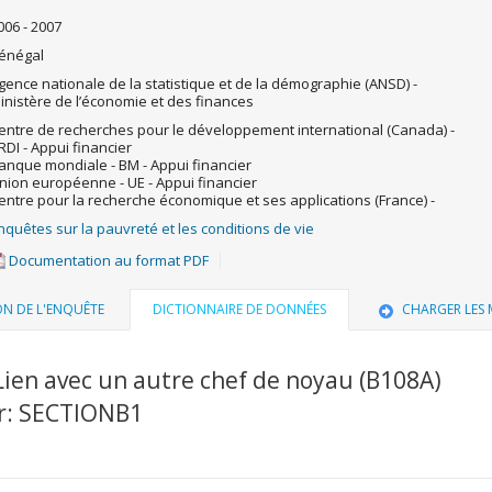
006 - 2007
énégal
gence nationale de la statistique et de la démographie (ANSD) -
inistère de l’économie et des finances
entre de recherches pour le développement international (Canada) -
RDI - Appui financier
anque mondiale - BM - Appui financier
nion européenne - UE - Appui financier
entre pour la recherche économique et ses applications (France) -
nquêtes sur la pauvreté et les conditions de vie
Documentation au format PDF
ON DE L'ENQUÊTE
DICTIONNAIRE DE DONNÉES
CHARGER LES
Lien avec un autre chef de noyau (B108A)
er: SECTIONB1
u