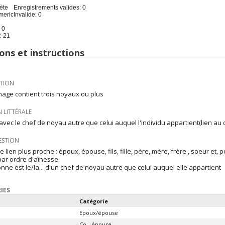
ète
Enregistrements valides: 0
meric
Invalide: 0
 0
2-21
ons et instructions
TION
nage contient trois noyaux ou plus
 LITTÉRALE
 avec le chef de noyau autre que celui auquel l'individu appartient(lien a
ESTION
le lien plus proche : époux, épouse, fils, fille, père, mère, frère , soeur et, 
ar ordre d'aînesse.
nne est le/la... d'un chef de noyau autre que celui auquel elle appartient
IES
Catégorie
Epoux/épouse
Co - épouse