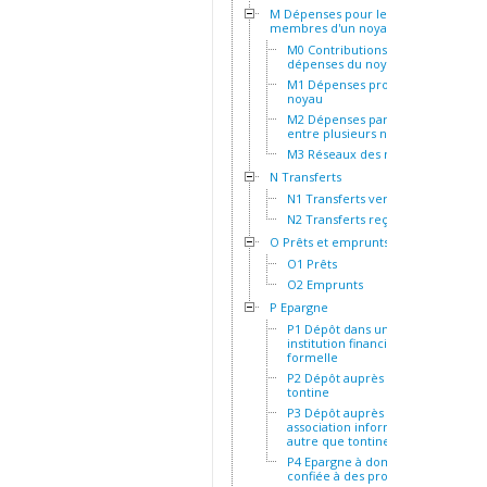
M Dépenses pour les
membres d'un noyau
M0 Contributions aux
dépenses du noyau
M1 Dépenses propres au
noyau
M2 Dépenses partagées
entre plusieurs noyaux
M3 Réseaux des noyaux
N Transferts
N1 Transferts versés
N2 Transferts reçus
O Prêts et emprunts
O1 Prêts
O2 Emprunts
P Epargne
P1 Dépôt dans une
institution financière
formelle
P2 Dépôt auprès d'une
tontine
P3 Dépôt auprès d'une
association informelle
autre que tontine
P4 Epargne à domicile ou
confiée à des proches