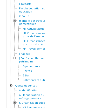
E Départs
F Alphabetisation et
éducation
G Santé
H Emplois et travaux
domestiques
H1 Activité actuelle
H2 Circonstances de la
prise de l'emploi actuel
H3 Circonstances de la
perte du dernier emploi
H4 Travail domestique
I Habitat
J Confort et éléments de
patrimoine
Equipements
Terres
Bétail
Bâtiments et autres actifs
Quest_depenses
A Identification
AP Identification du
ménage primaire
K Organisation budgétaire
K1 Personnes chargées du