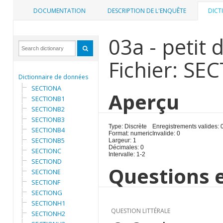
DOCUMENTATION
DESCRIPTION DE L'ENQUÊTE
DICT
03a - petit
Fichier: SE
Dictionnaire de données
SECTIONA
Aperçu
SECTIONB1
SECTIONB2
SECTIONB3
Type: Discrète
Enregistrements valides: 
SECTIONB4
Format: numeric
Invalide: 0
SECTIONB5
Largeur: 1
Décimales: 0
SECTIONC
Intervalle: 1-2
SECTIOND
Questions e
SECTIONE
SECTIONF
SECTIONG
SECTIONH1
QUESTION LITTÉRALE
SECTIONH2