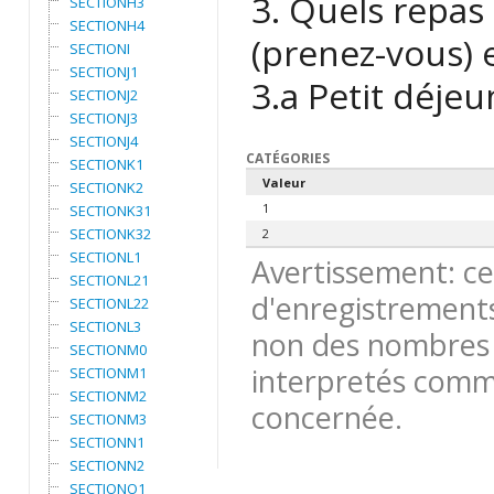
3. Quels repas
SECTIONH3
SECTIONH4
(prenez-vous) 
SECTIONI
SECTIONJ1
3.a Petit déjeu
SECTIONJ2
SECTIONJ3
SECTIONJ4
CATÉGORIES
SECTIONK1
Valeur
SECTIONK2
1
SECTIONK31
SECTIONK32
2
SECTIONL1
Avertissement: ce
SECTIONL21
d'enregistrements
SECTIONL22
SECTIONL3
non des nombres 
SECTIONM0
interpretés comme
SECTIONM1
SECTIONM2
concernée.
SECTIONM3
SECTIONN1
SECTIONN2
SECTIONO1