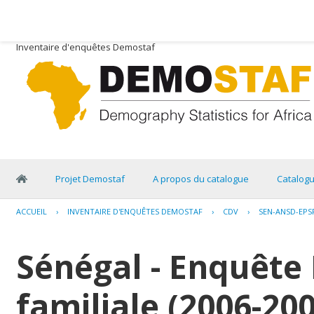
Inventaire d'enquêtes Demostaf
Projet Demostaf
A propos du catalogue
Catalog
ACCUEIL
›
INVENTAIRE D'ENQUÊTES DEMOSTAF
›
CDV
›
SEN-ANSD-EPSF
Sénégal - Enquête 
familiale (2006-20