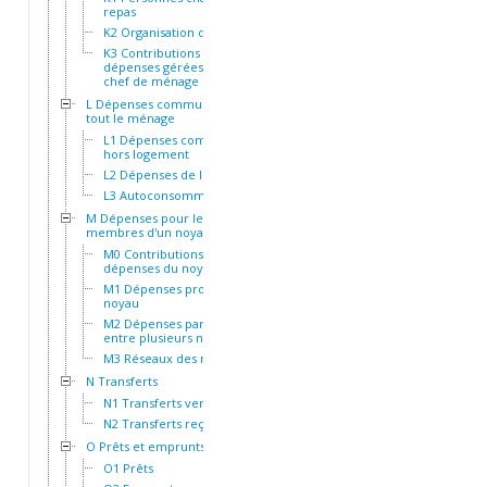
repas
K2 Organisation des repas
K3 Contributions et
dépenses gérées par le
chef de ménage
L Dépenses communes à
tout le ménage
L1 Dépenses communes
hors logement
L2 Dépenses de logement
L3 Autoconsommation
M Dépenses pour les
membres d'un noyau
M0 Contributions aux
dépenses du noyau
M1 Dépenses propres au
noyau
M2 Dépenses partagées
entre plusieurs noyaux
M3 Réseaux des noyaux
N Transferts
N1 Transferts versés
N2 Transferts reçus
O Prêts et emprunts
O1 Prêts