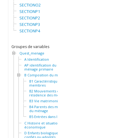
SECTIONO2
SECTIONP1
SECTIONP2
SECTIONP3
SECTIONP4
Groupes de variables
Quest_menage
A Identification
AP identification du
ménage primaire
B Composition du ménage
B1 Caractéristiques des
membres
B2 Mouvements et
résidence des membres
B3 Vie matrimoniale
B4 Parents des membres
du ménage
B5 Entrées dans le ménage
C Histoire et situation socio-
économique
D Enfants biologiques,
confiés ou adoptés