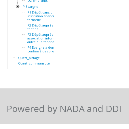
O2 Emprunts
P Epargne
P1 Dépôt dans une
institution financière
formelle
P2 Dépôt auprès d'une
tontine
P3 Dépôt auprès d'une
association informelle
autre que tontine
P4 Epargne à domicile ou
confiée à des proches
Quest_pistage
Quest_communauté
Powered by NADA and DDI